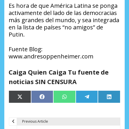
Es hora de que América Latina se ponga
activamente del lado de las democracias
más grandes del mundo, y sea integrada
en la lista de países “no amigos” de
Putin.
Fuente Blog:
www.andresoppenheimer.com
Caiga Quien Caiga Tu fuente de
noticias SIN CENSURA
Compartir
Compartir
Compartir
Compartir
Comparti
X
Facebook
WhatsApp
Telegram
LinkedIn
en
en
en
en
en
(Twitter)
Previous Article
N