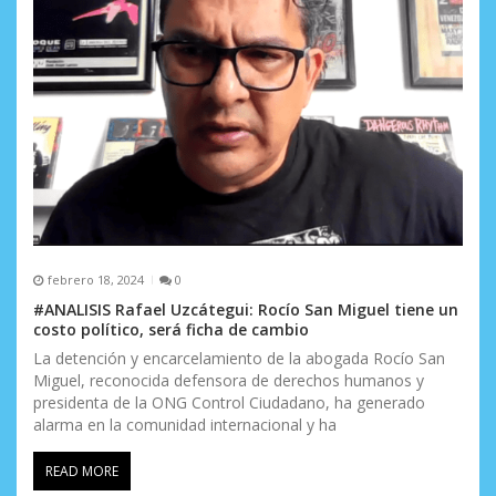
n
t
r
a
d
a
s
febrero 18, 2024
0
#ANALISIS Rafael Uzcátegui: Rocío San Miguel tiene un
costo político, será ficha de cambio
La detención y encarcelamiento de la abogada Rocío San
Miguel, reconocida defensora de derechos humanos y
presidenta de la ONG Control Ciudadano, ha generado
alarma en la comunidad internacional y ha
READ MORE