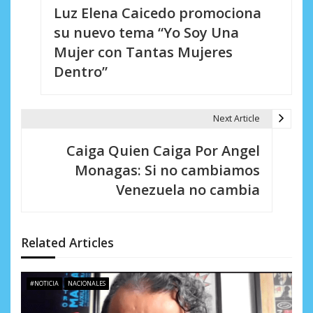
Luz Elena Caicedo promociona
a
su nuevo tema “Yo Soy Una
v
Mujer con Tantas Mujeres
e
Dentro”
g
a
Next Article
c
Caiga Quien Caiga Por Angel
i
Monagas: Si no cambiamos
Venezuela no cambia
ó
n
d
Related Articles
e
#NOTICIA
NACIONALES
e