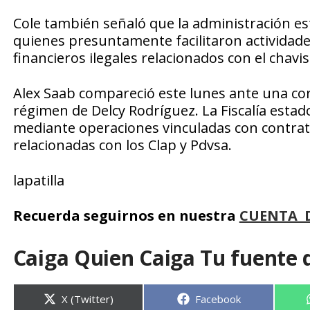
Cole también señaló que la administración e
quienes presuntamente facilitaron actividad
financieros ilegales relacionados con el chavi
Alex Saab compareció este lunes ante una cor
régimen de Delcy Rodríguez. La Fiscalía estad
mediante operaciones vinculadas con contrato
relacionadas con los Clap y Pdvsa.
lapatilla
Recuerda seguirnos en nuestra
CUENTA 
Caiga Quien Caiga Tu fuente 
Compartir
Compartir
X (Twitter)
Facebook
en
en