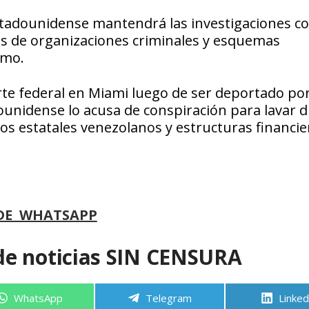
stadounidense mantendrá las investigaciones c
es de organizaciones criminales y esquemas
smo.
te federal en Miami luego de ser deportado por
ounidense lo acusa de conspiración para lavar 
s estatales venezolanos y estructuras financie
DE WHATSAPP
de noticias SIN CENSURA
Compartir
Compartir
Compa
WhatsApp
Telegram
Linked
en
en
en