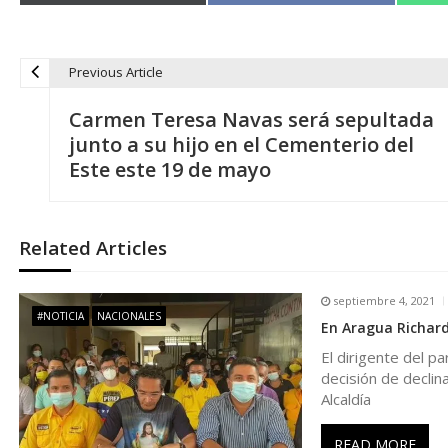
Previous Article
N
Carmen Teresa Navas será sepultada
a
junto a su hijo en el Cementerio del
Este este 19 de mayo
v
e
Related Articles
g
septiembre 4, 2021
#NOTICIA
NACIONALES
En Aragua Richard
a
El dirigente del pa
decisión de declin
c
Alcaldía
i
READ MORE