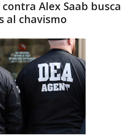
 contra Alex Saab busca
xcusas, apagones y promesas incumplidas...
AGOSTO 6, 2026
s al chavismo