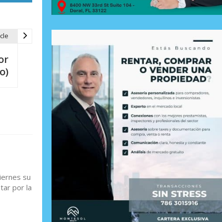
cle
or
o)
viernes su
tar por la