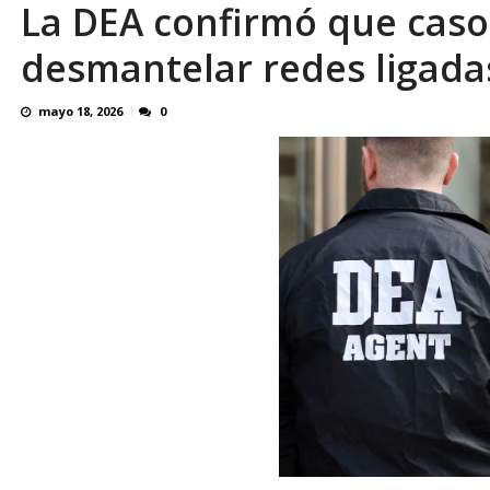
La DEA confirmó que caso
El último que apague la luz: 17 años de e
desmantelar redes ligada
mayo 18, 2026
0