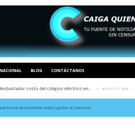
xcusas, apagones y promesas incumplidas...
AGOSTO 6, 2026
tica de derechos humanos en el Minister...
AGOSTO 6, 2026
 en un mercado impulsado por el auge de...
NACIONAL
BLOG
CONTÁCTANOS
AGOSTO 6, 2026
sbastador costo del colapso eléctrico en...
AGOSTO 7, 2026
idad? Por Dayana Cristina Duzoglou L.
AGOSTO 6, 2026
xcusas, apagones y promesas incumplidas...
AGOSTO 6, 2026
tica de derechos humanos en el Minister...
AGOSTO 6, 2026
Saab busca desmantelar redes ligadas al chavismo
 en un mercado impulsado por el auge de...
AGOSTO 6, 2026
sbastador costo del colapso eléctrico en...
AGOSTO 7, 2026
idad? Por Dayana Cristina Duzoglou L.
AGOSTO 6, 2026