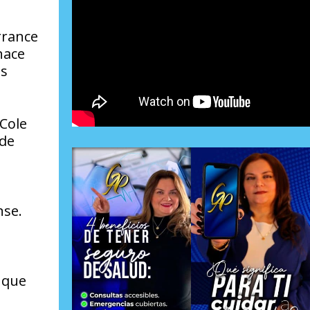
rrance
hace
ás
 Cole
 de
nse.
 que