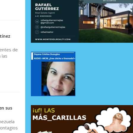
tínez
gentes de
 las
en sus
nezuela
contagios