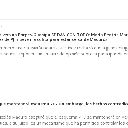
0
ia versión Borges-Guanipa SE DAN CON TODO: María Beatriz Mar
es de PJ mueven la colita para estar cerca de Maduro»
rimero Justicia, María Beatriz Martínez rechazó que algunos diri
 busquen "imponer" una matriz de opinión sobre la participación en
a
ue mantendrá esquema 7+7 sin embargo, los hechos contradic
Nicolás Maduro aseguró que el esquema 7+7 se mantendrá en Ve
ues, a su juicio, es un mecanismo que ha permitido controlar los 