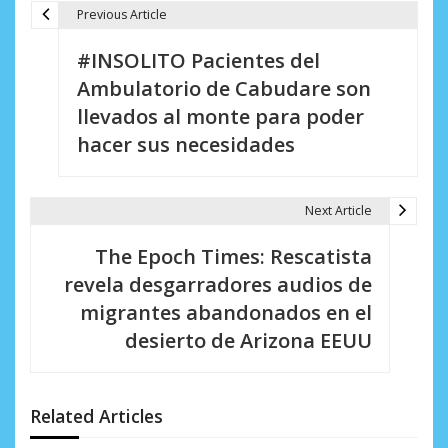
Previous Article
N
#INSOLITO Pacientes del
a
Ambulatorio de Cabudare son
v
llevados al monte para poder
e
hacer sus necesidades
g
a
Next Article
c
The Epoch Times: Rescatista
i
revela desgarradores audios de
migrantes abandonados en el
ó
desierto de Arizona EEUU
n
d
Related Articles
e