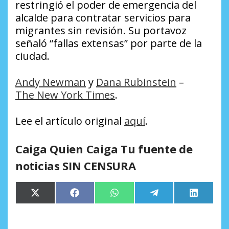
restringió el poder de emergencia del
alcalde para contratar servicios para
migrantes sin revisión. Su portavoz
señaló “fallas extensas” por parte de la
ciudad.
Andy Newman
y
Dana Rubinstein
–
The New York Times
.
Lee el artículo original
aquí
.
Caiga Quien Caiga Tu fuente de
noticias SIN CENSURA
Compartir
Compartir
Compartir
Compartir
Comparti
X
Facebook
WhatsApp
Telegram
LinkedIn
en
en
en
en
en
(Twitter)