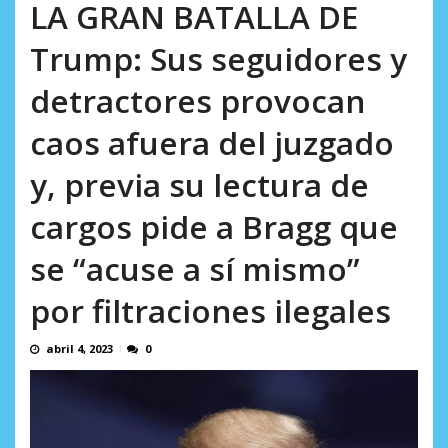
Minister...
LA GRAN BATALLA DE
AGOSTO 6, 2026
Trump: Sus seguidores y
detractores provocan
caos afuera del juzgado
y, previa su lectura de
cargos pide a Bragg que
se “acuse a sí mismo”
por filtraciones ilegales
abril 4, 2023
0