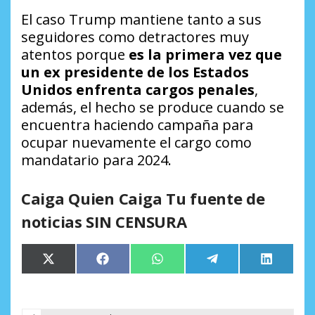
El caso Trump mantiene tanto a sus
seguidores como detractores muy
atentos porque
es la primera vez que
un ex presidente de los Estados
Unidos enfrenta cargos penales
,
además, el hecho se produce cuando se
encuentra haciendo campaña para
ocupar nuevamente el cargo como
mandatario para 2024.
Caiga Quien Caiga Tu fuente de
noticias SIN CENSURA
Compartir
Compartir
Compartir
Compartir
Comparti
X
Facebook
WhatsApp
Telegram
LinkedIn
en
en
en
en
en
(Twitter)