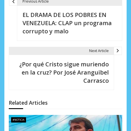
Previous Article
N
EL DRAMA DE LOS POBRES EN
a
VENEZUELA: CLAP un programa
v
corrupto y malo
e
g
Next Article
a
¿Por qué Cristo sigue muriendo
c
en la cruz? Por José Aranguibel
i
Carrasco
ó
n
Related Articles
d
e
#NOTICIA