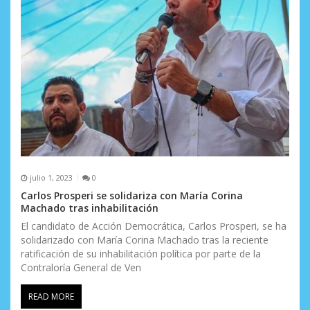
e
n
t
r
a
d
a
s
julio 1, 2023
0
Carlos Prosperi se solidariza con María Corina
Machado tras inhabilitación
El candidato de Acción Democrática, Carlos Prosperi, se ha
solidarizado con María Corina Machado tras la reciente
ratificación de su inhabilitación política por parte de la
Contraloría General de Ven
READ MORE