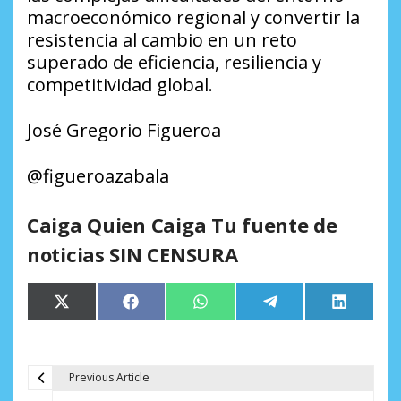
macroeconómico regional y convertir la
resistencia al cambio en un reto
superado de eficiencia, resiliencia y
competitividad global.
José Gregorio Figueroa
@figueroazabala
Caiga Quien Caiga Tu fuente de
noticias SIN CENSURA
Compartir
Compartir
Compartir
Compartir
Comparti
X
Facebook
WhatsApp
Telegram
LinkedIn
en
en
en
en
en
(Twitter)
Previous Article
N