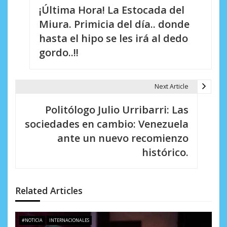
¡Última Hora! La Estocada del
a
Miura. Primicia del día.. donde
v
hasta el hipo se les irá al dedo
e
gordo..!!
g
a
Next Article
c
Politólogo Julio Urribarri: Las
i
sociedades en cambio: Venezuela
ante un nuevo recomienzo
ó
histórico.
n
d
Related Articles
e
e
#NOTICIA
INTERNACIONALES