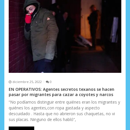
n
t
r
a
d
a
s
diciembre 25, 2022
0
EN OPERATIVOS: Agentes secretos texanos se hacen
pasar por migrantes para cazar a coyotes y narcos
“No podíamos distinguir entre quiénes eran los migrantes y
quiénes los agentes,con ropa gastada y aspecto
descuidado . Hasta que no abrieron sus chaquetas, no vi
sus placas. Ninguno de ellos habló”,