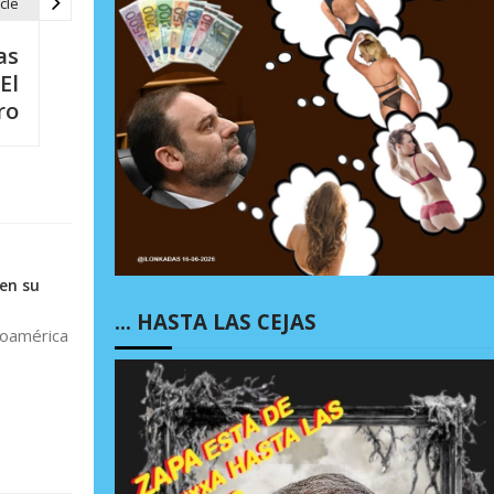
cle
as
El
ro
 en su
… HASTA LAS CEJAS
inoamérica
o