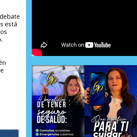
 debate
s está
los
.
ién
de