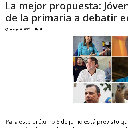
La mejor propuesta: Jóve
El último que apague la luz: 17 años de e
de la primaria a debatir e
mayo 6, 2023
0
Para este próximo 6 de junio está previsto qu