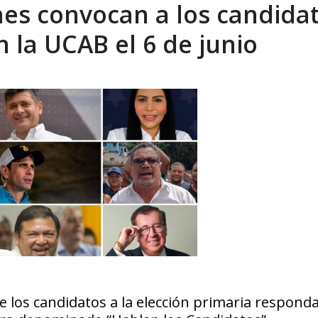
nes convocan a los candida
xcusas, apagones y promesas incumplidas...
AGOSTO 6, 2026
n la UCAB el 6 de junio
e los candidatos a la elección primaria responda