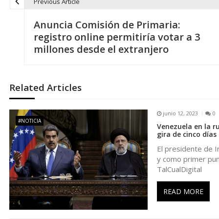
Previous Article
N
Anuncia Comisión de Primaria:
a
registro online permitiría votar a 3
millones desde el extranjero
v
e
Related Articles
g
junio 12, 2023
0
#NOTICIA
Venezuela en la ru
a
gira de cinco días
El presidente de I
c
y como primer punt
TalCualDigital
i
READ MORE
ó