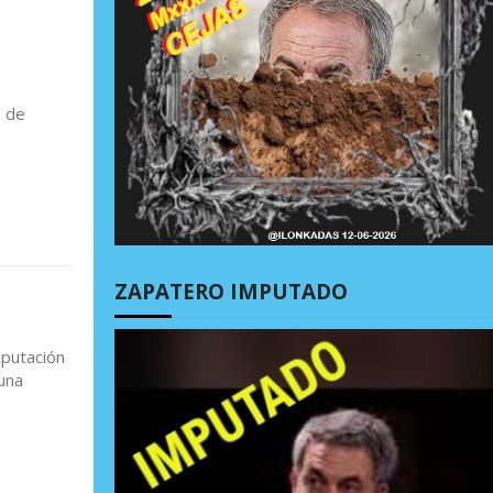
s de
ZAPATERO IMPUTADO
eputación
una