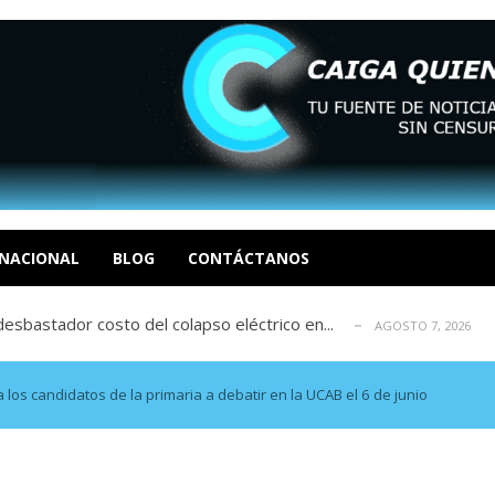
xcusas, apagones y promesas incumplidas...
AGOSTO 6, 2026
tica de derechos humanos en el Minister...
AGOSTO 6, 2026
 en un mercado impulsado por el auge de...
NACIONAL
BLOG
CONTÁCTANOS
AGOSTO 6, 2026
sbastador costo del colapso eléctrico en...
AGOSTO 7, 2026
idad? Por Dayana Cristina Duzoglou L.
AGOSTO 6, 2026
xcusas, apagones y promesas incumplidas...
AGOSTO 6, 2026
tica de derechos humanos en el Minister...
AGOSTO 6, 2026
los candidatos de la primaria a debatir en la UCAB el 6 de junio
 en un mercado impulsado por el auge de...
AGOSTO 6, 2026
sbastador costo del colapso eléctrico en...
AGOSTO 7, 2026
idad? Por Dayana Cristina Duzoglou L.
AGOSTO 6, 2026