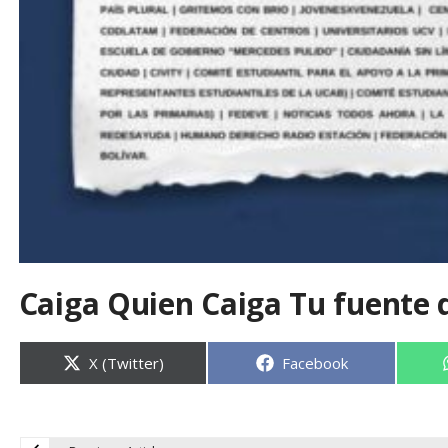
Caiga Quien Caiga Tu fuente 
Compartir
Compartir
X (Twitter)
Facebook
en
en