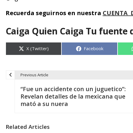
Recuerda seguirnos en nuestra
CUENTA 
Caiga Quien Caiga Tu fuente 
Compartir
Compartir
X (Twitter)
Facebook
en
en
Previous Article
N
“Fue un accidente con un juguetico”:
a
Revelan detalles de la mexicana que
mató a su nuera
v
e
Related Articles