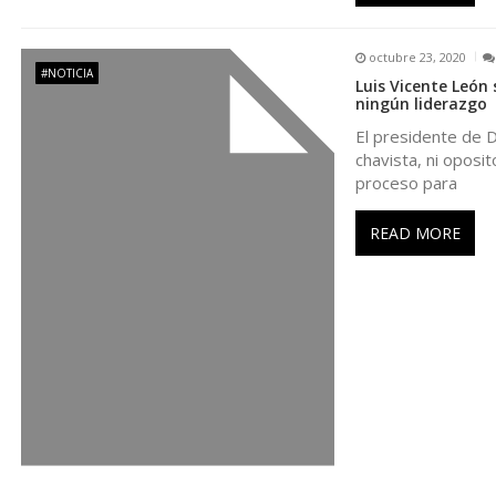
n
octubre 23, 2020
t
#NOTICIA
Luis Vicente León 
ningún liderazgo
r
El presidente de D
chavista, ni oposi
proceso para
a
READ MORE
d
a
s