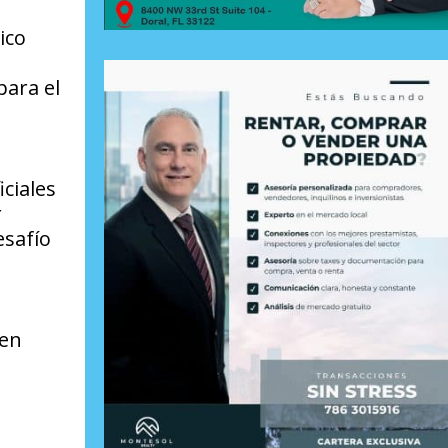
ico
para el
ciales
r
esafío
 en