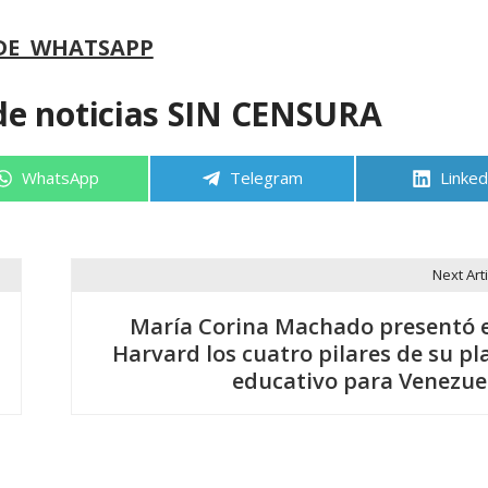
DE WHATSAPP
de noticias SIN CENSURA
Compartir
Compartir
Compa
WhatsApp
Telegram
Linked
en
en
en
Next Arti
María Corina Machado presentó 
Harvard los cuatro pilares de su pl
educativo para Venezue