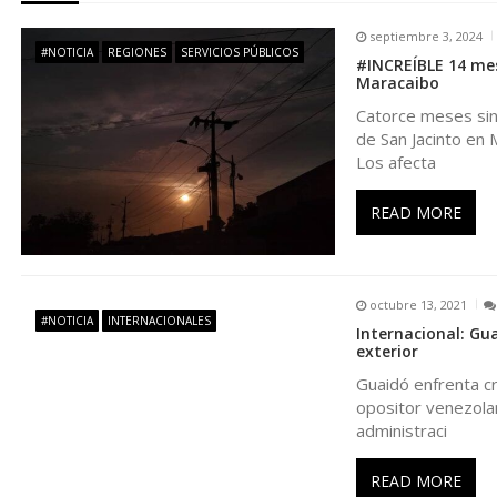
g
septiembre 3, 2024
#NOTICIA
REGIONES
SERVICIOS PÚBLICOS
#INCREÍBLE 14 mese
a
Maracaibo
Catorce meses sin 
c
de San Jacinto en
Los afecta
i
READ MORE
ó
n
octubre 13, 2021
#NOTICIA
INTERNACIONALES
Internacional: Gua
d
exterior
Guaidó enfrenta crí
e
opositor venezolan
administraci
e
READ MORE