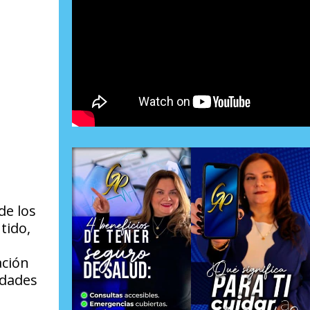
de los
tido,
ación
edades