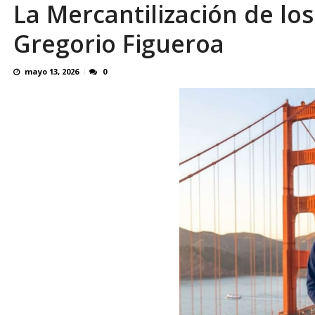
La Mercantilización de los
Reino Unido dejará millonaria donación médi
Gregorio Figueroa
mayo 13, 2026
0