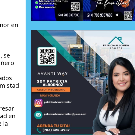
amor en
, se
añero
ados
amistad
resar
dad en
 la