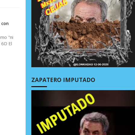
a con
omo "ni
 6D El
ZAPATERO IMPUTADO