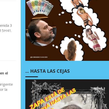
o
venida 3
G15H41.
… HASTA LAS CEJAS
en el
irigente
or la