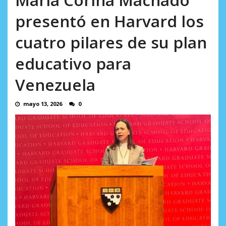
incumplidas...
AGOSTO 6, 2026
presentó en Harvard los
cuatro pilares de su plan
educativo para
Venezuela
mayo 13, 2026
0