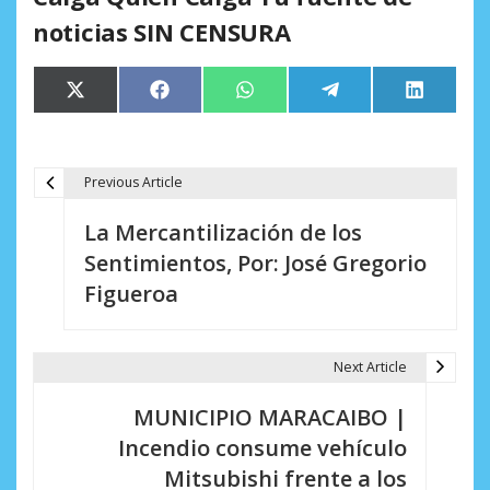
noticias SIN CENSURA
Compartir
Compartir
Compartir
Compartir
Comparti
X
Facebook
WhatsApp
Telegram
LinkedIn
en
en
en
en
en
(Twitter)
Previous Article
N
La Mercantilización de los
a
Sentimientos, Por: José Gregorio
v
Figueroa
e
g
Next Article
a
MUNICIPIO MARACAIBO |
c
Incendio consume vehículo
i
Mitsubishi frente a los