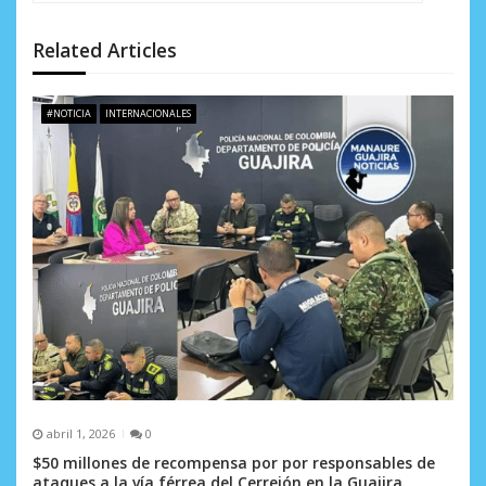
ó
n
Related Articles
d
e
#NOTICIA
INTERNACIONALES
e
n
t
r
a
d
a
s
abril 1, 2026
0
$50 millones de recompensa por por responsables de
ataques a la vía férrea del Cerrejón en la Guajira.