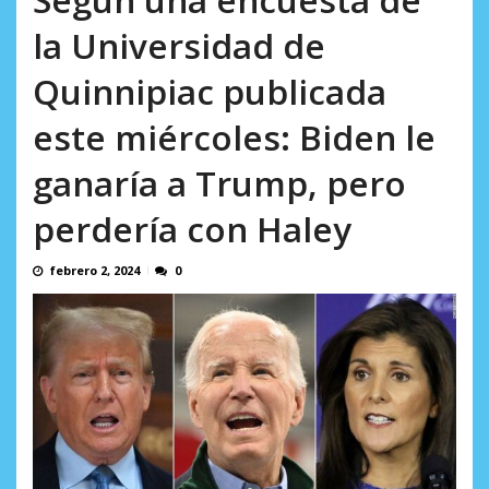
en...
AGOSTO 7, 2026
la Universidad de
Quinnipiac publicada
este miércoles: Biden le
ganaría a Trump, pero
perdería con Haley
febrero 2, 2024
0