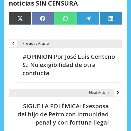
noticias SIN CENSURA
Compartir
Compartir
Compartir
Compartir
Comparti
X
Facebook
WhatsApp
Telegram
LinkedIn
en
en
en
en
en
(Twitter)
Previous Article
N
#OPINION Por José Luis Centeno
a
S.: No exigibilidad de otra
v
conducta
e
g
Next Article
a
SIGUE LA POLÉMICA: Exesposa
c
del hijo de Petro con inmunidad
i
penal y con fortuna ilegal