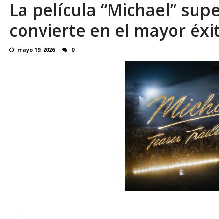
La película “Michael” supe
OVP denunció 15 años de violación sistemá
convierte en el mayor éxi
mayo 19, 2026
0