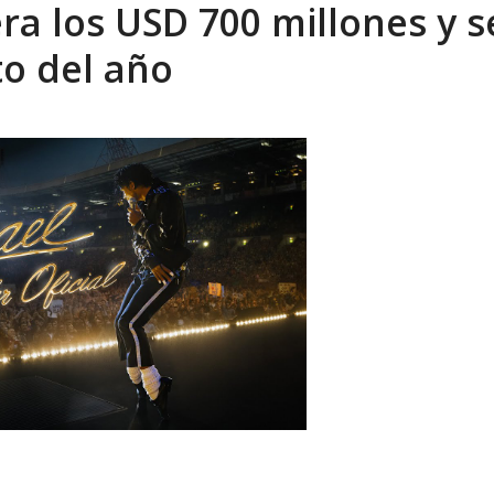
ra los USD 700 millones y s
tica de derechos humanos en el Minister...
AGOSTO 6, 2026
to del año