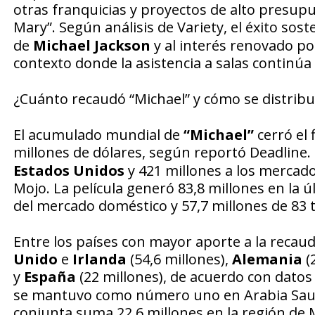
otras franquicias y proyectos de alto presupu
Mary”. Según análisis de
Variety
, el éxito sos
de
Michael Jackson
y al interés renovado po
contexto donde la asistencia a salas continú
¿Cuánto recaudó “Michael” y cómo se distribu
El acumulado mundial de
“Michael”
cerró el 
millones de dólares, según reportó
Deadline
.
Estados Unidos
y 421 millones a los mercados
Mojo. La película generó 83,8 millones en la 
del mercado doméstico y 57,7 millones de 83 t
Entre los países con mayor aporte a la recau
Unido
e
Irlanda
(54,6 millones),
Alemania
(
y
España
(22 millones), de acuerdo con datos
se mantuvo como número uno en Arabia Saudi
conjunta suma 22,6 millones en la región de 