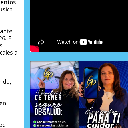
ientos
úsica.
rante
6. El
s
cales a
ndo,
s
 en
 de