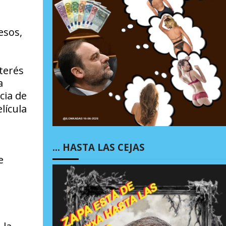
esos,
nterés
a
cia de
lícula
… HASTA LAS CEJAS
e