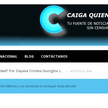
tica de derechos humanos en el Minister...
AGOSTO 6, 2026
 en un mercado impulsado por el auge de...
AGOSTO 6, 2026
o en La Guaira que hasta ahora no había ...
NACIONAL
BLOG
CONTÁCTANOS
AGOSTO 6, 2026
idad? Por Dayana Cristina Duzoglou L.
AGOSTO 6, 2026
xcusas, apagones y promesas incumplidas...
AGOSTO 6, 2026
tica de derechos humanos en el Minister...
AGOSTO 6, 2026
 en un mercado impulsado por el auge de...
AGOSTO 6, 2026
700 millones y se convierte en el mayor éxito del año
o en La Guaira que hasta ahora no había ...
AGOSTO 6, 2026
idad? Por Dayana Cristina Duzoglou L.
AGOSTO 6, 2026
xcusas, apagones y promesas incumplidas...
AGOSTO 6, 2026