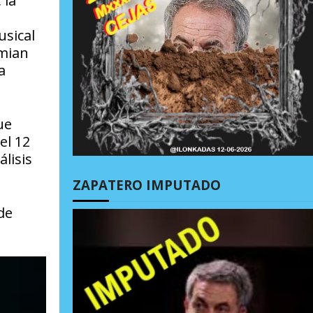
, la
usical
emian
a
ue
el 12
lisis
ZAPATERO IMPUTADO
de