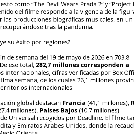
esto como “The Devil Wears Prada 2” y “Project 
tenido del filme responde a la vigencia de la figur
r las producciones biográficas musicales, en un
a recuperándose tras la pandemia.
ye su éxito por regiones?
fin de semana del 19 de mayo de 2026 en 703,8
 De ese total,
282,7 millones corresponden a
 internacionales, cifras verificadas por Box Off
última semana, de los cuales 26,1 millones provi
erritorios internacionales
dación global destacan
Francia
(41,1 millones),
27,4 millones),
Países Bajos
(10,7 millones)
 de Universal recogidos por
Deadline
. El filme 
ta y Emiratos Árabes Unidos, donde la recaud
Medio Oriente.