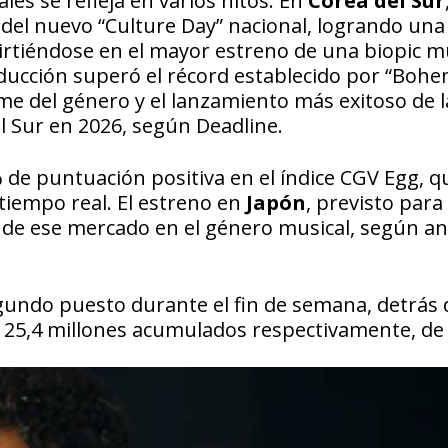
les se refleja en varios hitos. En
Corea del Sur
 del nuevo “Culture Day” nacional, logrando una
virtiéndose en el mayor estreno de una biopic m
oducción superó el récord establecido por “Boh
me del género y el lanzamiento más exitoso de l
el Sur en 2026, según
Deadline
.
% de puntuación positiva en el índice CGV Egg, q
 tiempo real. El estreno en
Japón
, previsto para 
o de ese mercado en el género musical, según aná
segundo puesto durante el fin de semana, detrás 
 y 25,4 millones acumulados respectivamente, de