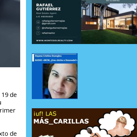
 19 de
u
primer
xto de