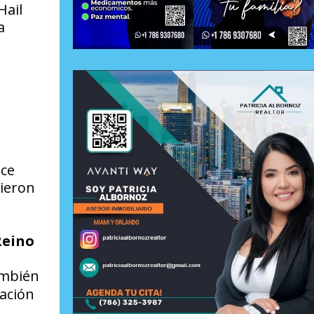
Hail
a
ice
nieron
Reino
también
ación