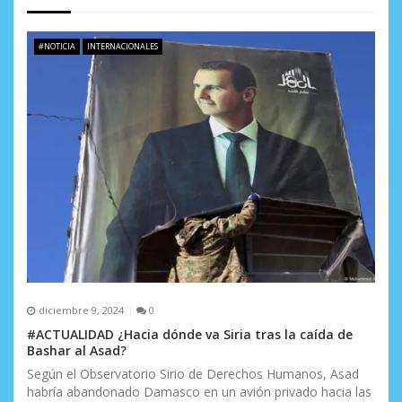
d
e
#NOTICIA
INTERNACIONALES
e
n
t
r
a
d
a
s
diciembre 9, 2024
0
#ACTUALIDAD ¿Hacia dónde va Siria tras la caída de
Bashar al Asad?
Según el Observatorio Sirio de Derechos Humanos, Asad
habría abandonado Damasco en un avión privado hacia las