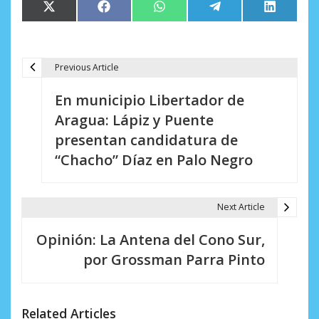
Compartir
Compartir
Compartir
Compartir
Comparti
X
Facebook
WhatsApp
Telegram
LinkedIn
en
en
en
en
en
(Twitter)
Previous Article
N
En municipio Libertador de
a
Aragua: Lápiz y Puente
v
presentan candidatura de
e
“Chacho” Díaz en Palo Negro
g
a
Next Article
c
Opinión: La Antena del Cono Sur,
i
por Grossman Parra Pinto
ó
n
Related Articles