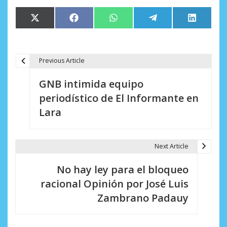
Compartir
Compartir
Compartir
Compartir
Comparti
X
Facebook
WhatsApp
Telegram
LinkedIn
en
en
en
en
en
(Twitter)
Previous Article
N
GNB intimida equipo
a
periodístico de El Informante en
v
Lara
e
g
Next Article
a
No hay ley para el bloqueo
c
racional Opinión por José Luis
i
Zambrano Padauy
ó