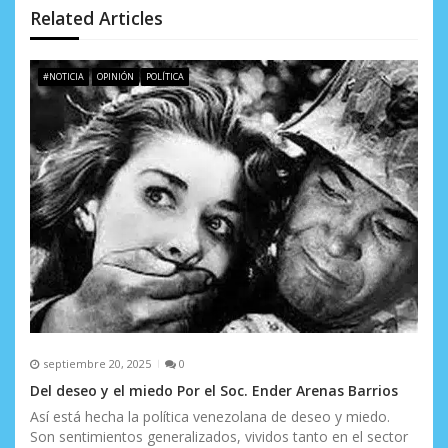
n
Related Articles
d
e
#NOTICIA
OPINIÓN
POLÍTICA
e
n
t
r
a
d
a
septiembre 20, 2025
0
s
Del deseo y el miedo Por el Soc. Ender Arenas Barrios
Así está hecha la política venezolana de deseo y miedo.
Son sentimientos generalizados, vividos tanto en el sector