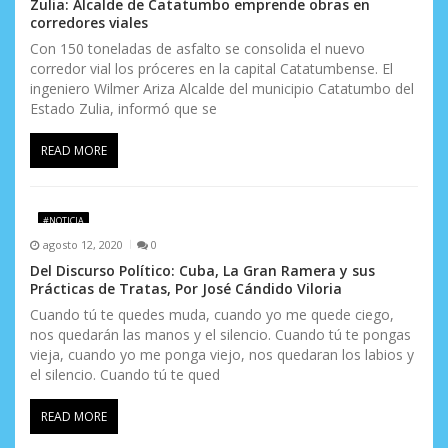
s
Zulia: Alcalde de Catatumbo emprende obras en
corredores viales
Con 150 toneladas de asfalto se consolida el nuevo
corredor vial los próceres en la capital Catatumbense. El
ingeniero Wilmer Ariza Alcalde del municipio Catatumbo del
Estado Zulia, informó que se
READ MORE
#NOTICIA
agosto 12, 2020
0
Del Discurso Político: Cuba, La Gran Ramera y sus
Prácticas de Tratas, Por José Cándido Viloria
Cuando tú te quedes muda, cuando yo me quede ciego,
nos quedarán las manos y el silencio. Cuando tú te pongas
vieja, cuando yo me ponga viejo, nos quedaran los labios y
el silencio. Cuando tú te qued
READ MORE