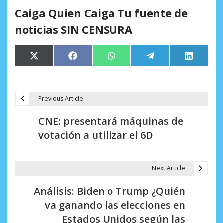
Caiga Quien Caiga Tu fuente de
noticias SIN CENSURA
Compartir
Compartir
Compartir
Compartir
Comparti
X
Facebook
WhatsApp
Telegram
LinkedIn
en
en
en
en
en
(Twitter)
Previous Article
N
CNE: presentará máquinas de
a
votación a utilizar el 6D
v
e
Next Article
g
Análisis: Biden o Trump ¿Quién
a
va ganando las elecciones en
c
Estados Unidos según las