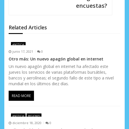
i
encuestas?
ó
n
Related Articles
d
e
#NOTICIA
junio 17, 2021
0
e
Otro más: Un nuevo apagón global en internet
n
Un nuevo apagón global en internet ha afectado este
jueves los servicios de varias plataformas bursátiles,
t
bancos y aerolíneas; el segundo fallo de este tipo a nivel
mundial en los últimos diez días.
r
READ MORE
a
d
#NOTICIA
REGIONES
a
diciembre 18, 2020
0