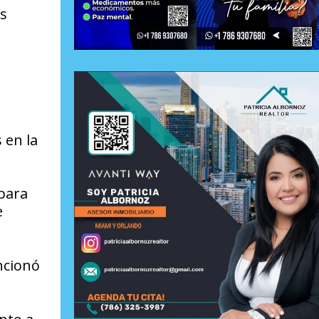
s
 en la
para
e
ncionó