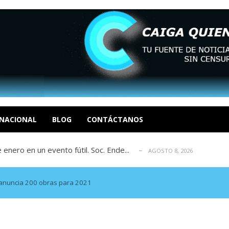
eón R
AGOSTO 8, 2026
tratégica, Realpolitik y el Desmante...
AGOSTO 8, 2026
 García
NACIONAL
BLOG
CONTÁCTANOS
AGOSTO 7, 2026
 enero en un evento fútil. Soc. Ende...
AGOSTO 8, 2026
osé Luis Centeno S
AGOSTO 8, 2026
eón R
AGOSTO 8, 2026
tratégica, Realpolitik y el Desmante...
AGOSTO 8, 2026
 anuncia 200 obras para 2021
 García
AGOSTO 7, 2026
 enero en un evento fútil. Soc. Ende...
AGOSTO 8, 2026
osé Luis Centeno S
AGOSTO 8, 2026