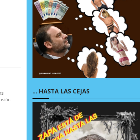
… HASTA LAS CEJAS
os
usión