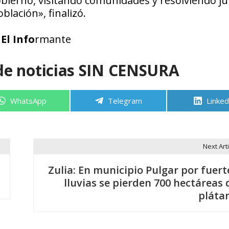
ierno, visitando comunidades y resolviendo ju
blación», finalizó.
El Info
rmante
de noticias SIN CENSURA
Compartir
Compartir
Compa
WhatsApp
Telegram
Linked
en
en
en
Next Arti
Zulia: En municipio Pulgar por fuert
lluvias se pierden 700 hectáreas 
pláta