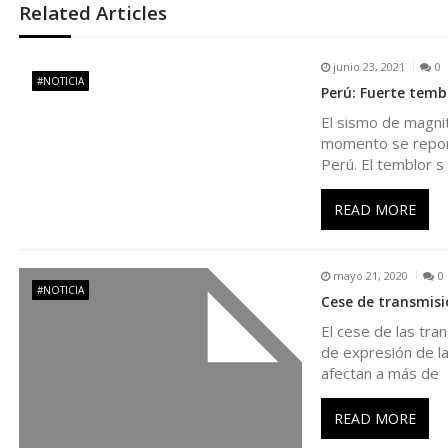
e
Related Articles
g
junio 23, 2021
0
#NOTICIA
Perú: Fuerte tembl
a
El sismo de magnit
momento se report
c
Perú. El temblor s
i
READ MORE
ó
mayo 21, 2020
0
#NOTICIA
n
Cese de transmisio
El cese de las tra
d
de expresión de la
afectan a más de
e
READ MORE