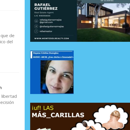
n que de
ico del
n
 libertad
ecisión