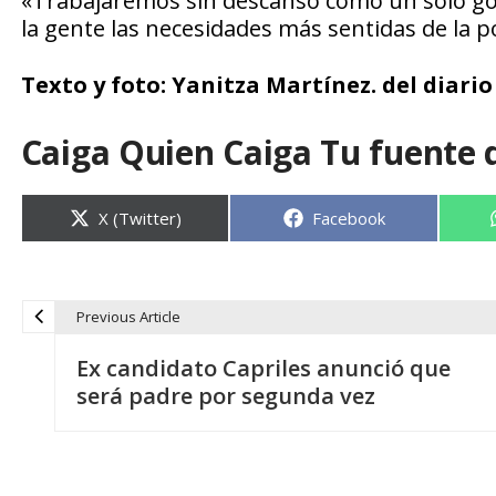
«Trabajaremos sin descanso como un solo gob
la gente las necesidades más sentidas de la po
Texto y foto: Yanitza Martínez. del diario 
Caiga Quien Caiga Tu fuente 
Compartir
Compartir
X (Twitter)
Facebook
en
en
Previous Article
N
Ex candidato Capriles anunció que
a
será padre por segunda vez
v