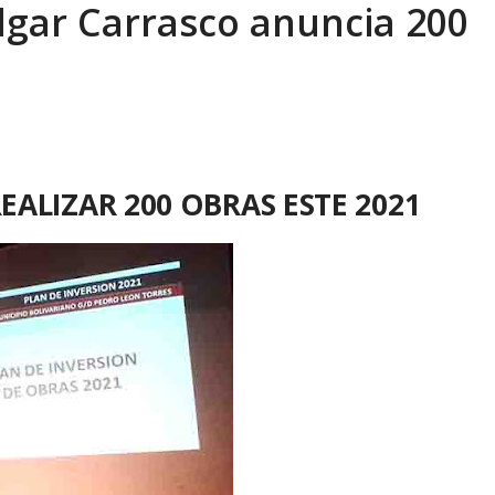
dgar Carrasco anuncia 200
eón R
AGOSTO 8, 2026
ALIZAR 200 OBRAS ESTE 2021