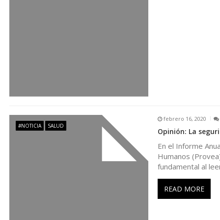
e
n
t
r
a
febrero 16, 2020
d
#NOTICIA
SALUD
Opinión: La segur
En el Informe Anu
a
Humanos (Provea) s
fundamental al leer
s
READ MORE