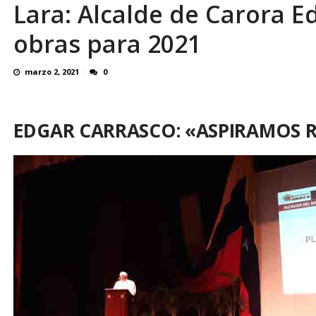
Lara: Alcalde de Carora E
¿QUE PROTEGES TU? Por: Miguel Ángel L
obras para 2021
marzo 2, 2021
0
EDGAR CARRASCO: «ASPIRAMOS RE