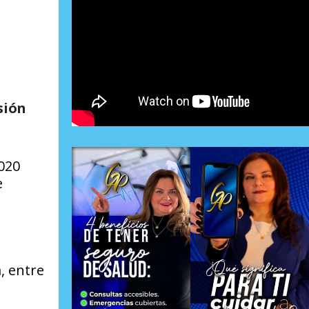
sión
2020
e
, entre