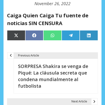
November 26, 2022
Caiga Quien Caiga Tu fuente de
noticias SIN CENSURA
Compartir
Compartir
Compartir
Compartir
Comparti
X
Facebook
WhatsApp
Telegram
LinkedIn
en
en
en
en
en
(Twitter)
Previous Article
N
SORPRESA Shakira se venga de
a
Piqué: La cláusula secreta que
v
condena mundialmente al
e
futbolista
g
a
Next Article