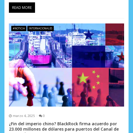
a
READ MORE
s
#NOTICIA
INTERNACIONALES
marzo 4, 2025
0
¿Fin del imperio chino? BlackRock firma acuerdo por
23.000 millones de dólares para puertos del Canal de