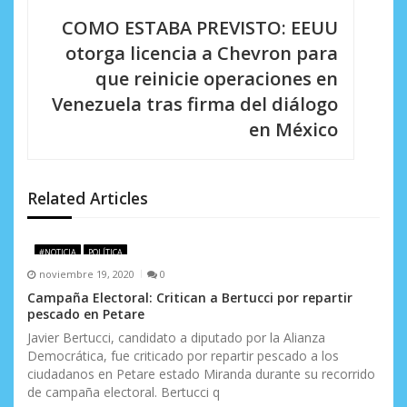
c
COMO ESTABA PREVISTO: EEUU
i
otorga licencia a Chevron para
que reinicie operaciones en
ó
Venezuela tras firma del diálogo
n
en México
d
e
Related Articles
e
n
#NOTICIA
POLÍTICA
noviembre 19, 2020
0
t
Campaña Electoral: Critican a Bertucci por repartir
r
pescado en Petare
Javier Bertucci, candidato a diputado por la Alianza
a
Democrática, fue criticado por repartir pescado a los
d
ciudadanos en Petare estado Miranda durante su recorrido
de campaña electoral. Bertucci q