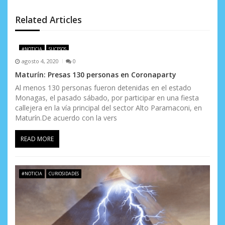
d
Related Articles
e
e
#NOTICIA
SUCESOS
n
agosto 4, 2020
0
Maturín: Presas 130 personas en Coronaparty
t
Al menos 130 personas fueron detenidas en el estado
r
Monagas, el pasado sábado, por participar en una fiesta
callejera en la vía principal del sector Alto Paramaconi, en
a
Maturín.De acuerdo con la vers
d
READ MORE
a
s
#NOTICIA
CURIOSIDADES