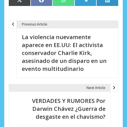
Compartir
Compartir
Compartir
Compartir
Comparti
X
Facebook
WhatsApp
Telegram
LinkedIn
en
en
en
en
en
(Twitter)
Previous Article
N
La violencia nuevamente
a
aparece en EE.UU: El activista
v
conservador Charlie Kirk,
e
asesinado de un disparo en un
evento multitudinario
g
a
Next Article
c
i
VERDADES Y RUMORES Por
Darwin Chávez ¿Guerra de
ó
desgaste en el chavismo?
n