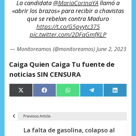
La candidata
@MariaCorinaYA
llamó a
«abrir los brazos» para recibir a chavistas
que se rebelan contra Maduro
https://t.co/G5pyytc375
pic.twitter.com/2DFaGmfKLP
— Monitoreamos (@monitoreamos)
June 2, 2023
Caiga Quien Caiga Tu fuente de
noticias SIN CENSURA
Compartir
Compartir
Compartir
Compartir
Comparti
X
Facebook
WhatsApp
Telegram
LinkedIn
en
en
en
en
en
(Twitter)
Previous Article
N
La falta de gasolina, colapso al
a