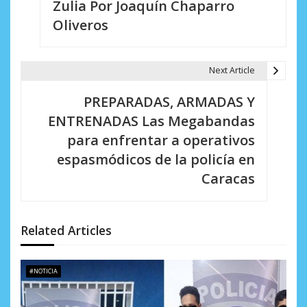
Zulia Por Joaquín Chaparro
v
Oliveros
e
g
Next Article
a
PREPARADAS, ARMADAS Y
c
ENTRENADAS Las Megabandas
i
para enfrentar a operativos
espasmódicos de la policía en
ó
Caracas
n
d
Related Articles
e
e
#NOTICIA
n