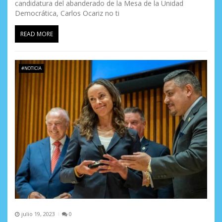
candidatura del abanderado de la Mesa de la Unidad
Democrática, Carlos Ocariz no ti
READ MORE
#NOTICIA
julio 19, 2023
0