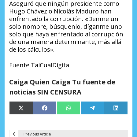
Aseguró que ningún presidente como
Hugo Chávez o Nicolás Maduro han
enfrentado la corrupción. «Denme un
solo nombre, búsquenlo, díganme uno
solo que haya enfrentado al corrupción
de una manera determinante, más allá
de los cálculos».
Fuente TalCualDigital
Caiga Quien Caiga Tu fuente de
noticias SIN CENSURA
Compartir
Compartir
Compartir
Compartir
Comparti
X
Facebook
WhatsApp
Telegram
LinkedIn
en
en
en
en
en
(Twitter)
Previous Article