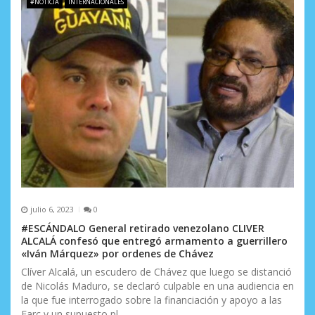
#NOTICIA
INTERNACIONALES
n
t
r
a
d
a
s
julio 6, 2023
0
#ESCÁNDALO General retirado venezolano CLIVER
ALCALÁ confesó que entregó armamento a guerrillero
«Iván Márquez» por ordenes de Chávez
Clíver Alcalá, un escudero de Chávez que luego se distanció
de Nicolás Maduro, se declaró culpable en una audiencia en
la que fue interrogado sobre la financiación y apoyo a las
Farc y un supuesto pl