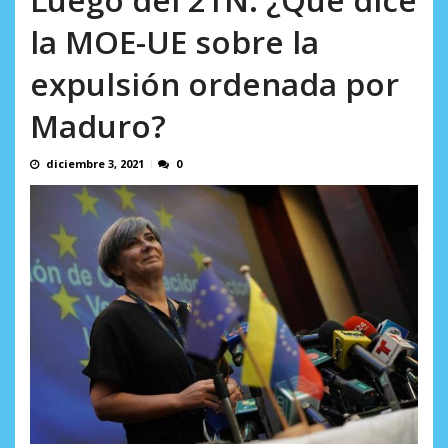
incumplidas...
AGOSTO 6, 2026
la MOE-UE sobre la
expulsión ordenada por
Maduro?
diciembre 3, 2021
0