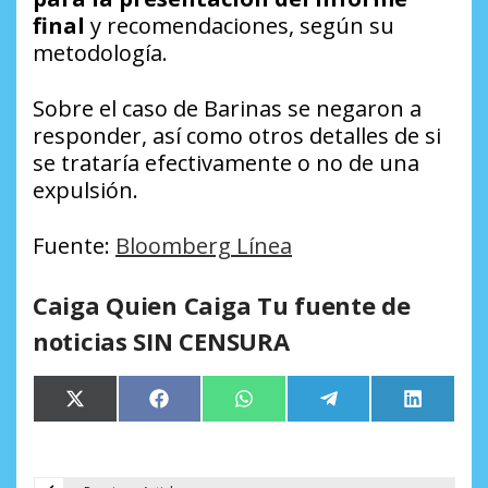
final
y recomendaciones, según su
metodología.
Sobre el caso de Barinas se negaron a
responder, así como otros detalles de si
se trataría efectivamente o no de una
expulsión.
Fuente:
Bloomberg Línea
Caiga Quien Caiga Tu fuente de
noticias SIN CENSURA
Compartir
Compartir
Compartir
Compartir
Comparti
X
Facebook
WhatsApp
Telegram
LinkedIn
en
en
en
en
en
(Twitter)