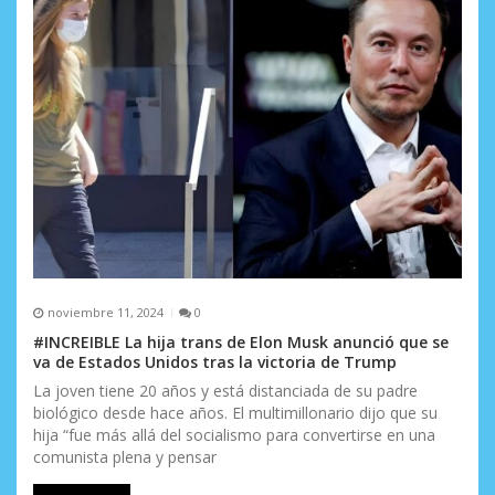
e
n
t
r
a
d
a
s
noviembre 11, 2024
0
#INCREIBLE La hija trans de Elon Musk anunció que se
va de Estados Unidos tras la victoria de Trump
La joven tiene 20 años y está distanciada de su padre
biológico desde hace años. El multimillonario dijo que su
hija “fue más allá del socialismo para convertirse en una
comunista plena y pensar