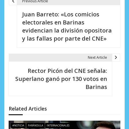
Previous Article
N
Juan Barreto: «Los comicios
a
electorales en Barinas
v
evidencian la división opositora
e
y las fallas por parte del CNE»
g
a
Next Article
c
Rector Picón del CNE señala:
i
Superlano ganó por 130 votos en
Barinas
ó
n
d
Related Articles
e
#NOTICIA
FARÁNDULA
INTERNACIONALES