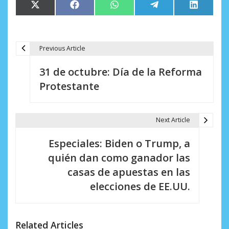
Compartir
Compartir
Compartir
Compartir
Comparti
X
Facebook
WhatsApp
Telegram
LinkedIn
en
en
en
en
en
(Twitter)
Previous Article
N
31 de octubre: Día de la Reforma
a
Protestante
v
e
Next Article
g
Especiales: Biden o Trump, a
a
quién dan como ganador las
c
casas de apuestas en las
i
elecciones de EE.UU.
ó
n
Related Articles