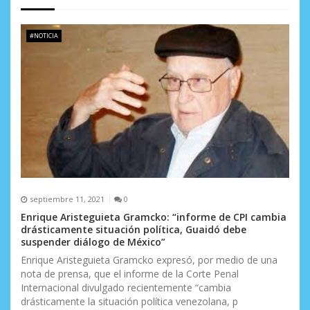
d
e
#NOTICIA
e
n
t
r
a
d
septiembre 11, 2021
0
a
Enrique Aristeguieta Gramcko: “informe de CPI cambia
drásticamente situación política, Guaidó debe
s
suspender diálogo de México”
Enrique Aristeguieta Gramcko expresó, por medio de una
nota de prensa, que el informe de la Corte Penal
Internacional divulgado recientemente “cambia
drásticamente la situación política venezolana, p