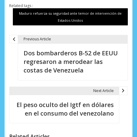
Related tags :
Maduro refuerza su seguridad ante temor de intervención de
Estados Unidos
Previous Article
N
Dos bombarderos B-52 de EEUU
a
regresaron a merodear las
v
costas de Venezuela
e
g
Next Article
a
El peso oculto del Igtf en dólares
c
en el consumo del venezolano
i
ó
Related Articles