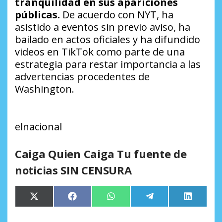
tranquilidad en sus apariciones
públicas.
De acuerdo con
NYT
, ha
asistido a eventos sin previo aviso, ha
bailado en actos oficiales y ha difundido
videos en TikTok como parte de una
estrategia para restar importancia a las
advertencias procedentes de
Washington.
elnacional
Caiga Quien Caiga Tu fuente de
noticias SIN CENSURA
Compartir
Compartir
Compartir
Compartir
Comparti
X
Facebook
WhatsApp
Telegram
LinkedIn
en
en
en
en
en
(Twitter)