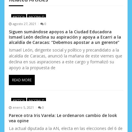
n
d
#NOTICIA
NACIONALES
agosto 27, 2021
0
e
Siguen sumándose apoyos a la Ciudad Educadora
e
Ismael León declina su aspiración y apoya a Ecarri a la
alcaldía de Caracas: “Debemos apostar a un gerente”
n
Ismael León, dirigente social y político y precandidato a la
alcaldía de Caracas, anunció la mañana de este viernes que
t
declina en sus aspiraciones a este cargo y formalizó su
apoyo a la propuesta de
r
a
READ MORE
d
a
#NOTICIA
NACIONALES
enero 5, 2021
0
s
Parece otra Iris Varela: Le ordenaron cambio de look
vea opine
La actual diputada a la AN, electa en las elecciones del 6 de