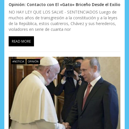
Opinión: Contacto con El «Gato» Briceño Desde el Exilio
t
NO HAY LEY QUE LOS SALVE - SENTENCIADOS Luego de
r
muchos años de transgresión a la constitución y a la leyes
de la República, estos cuatreros, Chávez y sus herederos,
a
violadores en serie de cuanta nor
d
READ MORE
a
s
#NOTICIA
OPINIÓN