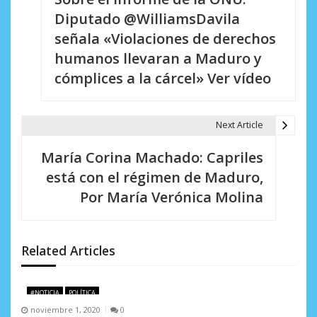
a
Diputado @WilliamsDavila
v
señala «Violaciones de derechos
e
humanos llevaran a Maduro y
cómplices a la cárcel» Ver vídeo
g
a
Next Article
c
i
María Corina Machado: Capriles
está con el régimen de Maduro,
ó
Por María Verónica Molina
n
d
Related Articles
e
e
#NOTICIA
POLÍTICA
n
noviembre 1, 2020
0