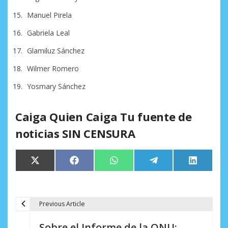
Manuel Pirela
Gabriela Leal
Glamiluz Sánchez
Wilmer Romero
Yosmary Sánchez
Caiga Quien Caiga Tu fuente de
noticias SIN CENSURA
Compartir
Compartir
Compartir
Compartir
Comparti
X
Facebook
WhatsApp
Telegram
LinkedIn
en
en
en
en
en
(Twitter)
Previous Article
N
Sobre el Informe de la ONU: