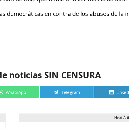
as democráticas en contra de los abusos de la in
de noticias SIN CENSURA
Compartir
Compartir
Compa
WhatsApp
Telegram
Linked
en
en
en
Next Arti