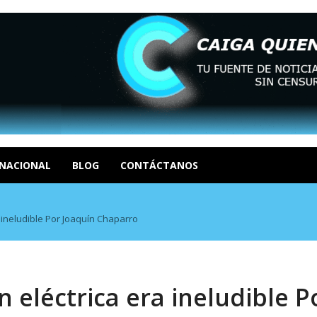
NACIONAL
BLOG
CONTÁCTANOS
ZACIONES SOCIALES. Por: Dr. Al...
agosto 7, 2026
política: distinc...
agosto 7, 2026
 ineludible Por Joaquín Chaparro
del colapso eléctrico en...
agosto 7, 2026
 Cristina Duzoglou L.
agosto 6, 2026
 y promesas incumplidas...
agosto 6, 2026
 eléctrica era ineludible P