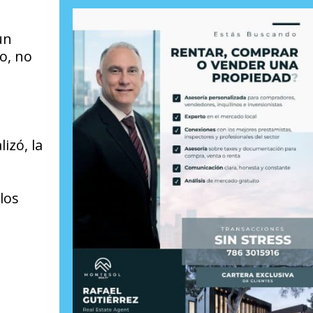
un
o, no
izó, la
los