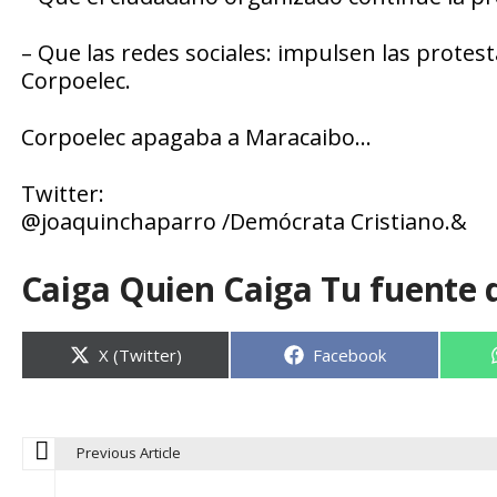
– Que las redes sociales: impulsen las protest
Corpoelec.
Corpoelec apagaba a Maracaibo…
Twitter:
@joaquinchaparro /Demócrata Cristiano.&
Caiga Quien Caiga Tu fuente 
Compartir
Compartir
X (Twitter)
Facebook
en
en
Previous Article
N