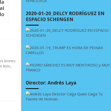
da
al
2020-01-20_DELCY RODRÍGUEZ EN
lo
ESPACIO SCHENGEN
los leones
n león,
Director: Andrés Laya