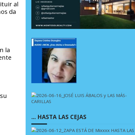
tuir al
nos da
n la
ente
 su
… HASTA LAS CEJAS