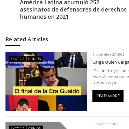
América Latina acumuló 252
a
asesinatos de defensores de derechos
humanos en 2021
v
e
Related Articles
g
diciembre 23, 2022
#NOTICIA
OPINIÓN
Caiga Quien Caiga
a
"Si construyes un 
morirán como un pe
c
todos los pe
i
READ MORE
ó
n
marzo 11, 2026
0
#NOTICIA
OPINIÓN