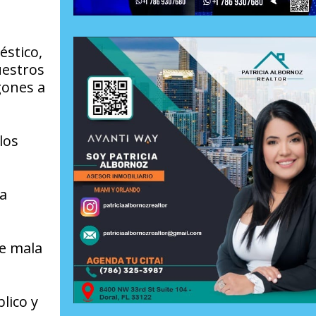
éstico,
uestros
gones a
los
a
de mala
lico y