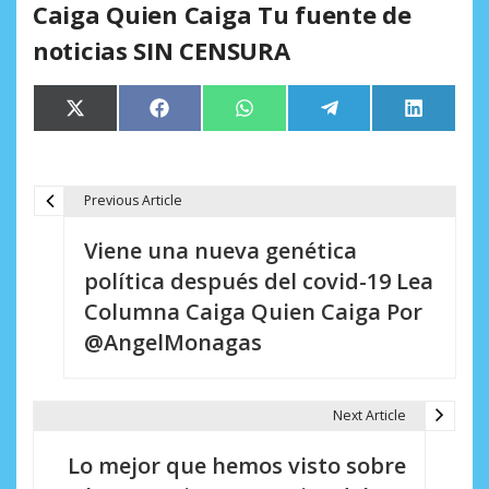
Caiga Quien Caiga Tu fuente de
noticias SIN CENSURA
Compartir
Compartir
Compartir
Compartir
Comparti
X
Facebook
WhatsApp
Telegram
LinkedIn
en
en
en
en
en
(Twitter)
Previous Article
N
Viene una nueva genética
a
política después del covid-19 Lea
v
Columna Caiga Quien Caiga Por
e
@AngelMonagas
g
a
Next Article
c
Lo mejor que hemos visto sobre