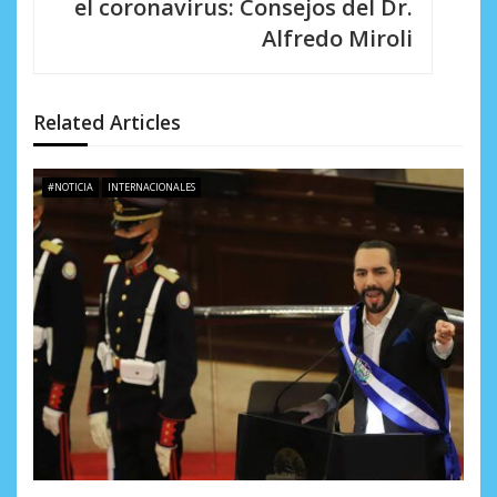
i
el coronavirus: Consejos del Dr.
Alfredo Miroli
ó
n
d
Related Articles
e
#NOTICIA
INTERNACIONALES
e
n
t
r
a
d
a
s