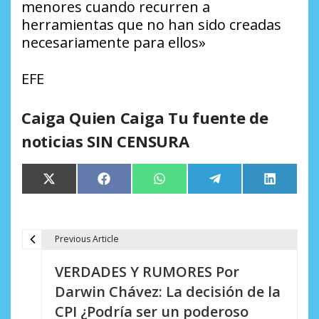
menores cuando recurren a
herramientas que no han sido creadas
necesariamente para ellos»
EFE
Caiga Quien Caiga Tu fuente de
noticias SIN CENSURA
Compartir
Compartir
Compartir
Compartir
Comparti
X
Facebook
WhatsApp
Telegram
LinkedIn
en
en
en
en
en
(Twitter)
Previous Article
N
VERDADES Y RUMORES Por
a
Darwin Chávez: La decisión de la
v
CPI ¿Podría ser un poderoso