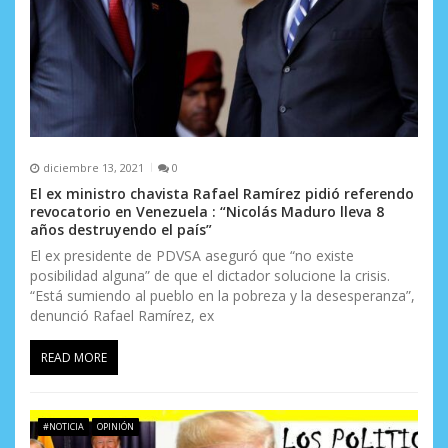
a
d
a
s
diciembre 13, 2021
0
El ex ministro chavista Rafael Ramírez pidió referendo
revocatorio en Venezuela : “Nicolás Maduro lleva 8
años destruyendo el país”
El ex presidente de PDVSA aseguró que “no existe
posibilidad alguna” de que el dictador solucione la crisis.
“Está sumiendo al pueblo en la pobreza y la desesperanza”,
denunció Rafael Ramírez, ex
READ MORE
#NOTICIA
OPINIÓN