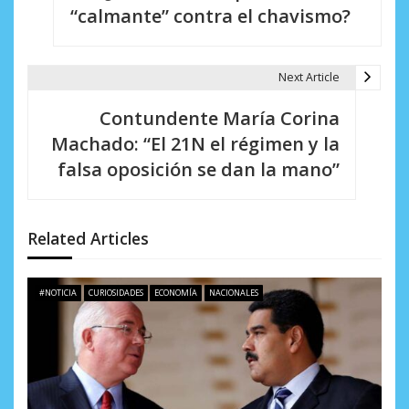
e
“calmante” contra el chavismo?
g
a
Next Article
c
Contundente María Corina
i
Machado: “El 21N el régimen y la
falsa oposición se dan la mano”
ó
n
d
Related Articles
e
#NOTICIA
CURIOSIDADES
ECONOMÍA
NACIONALES
e
n
t
r