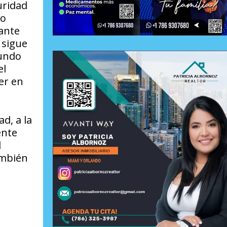
uridad
yo
rante
 sigue
mundo
el
er en
d, a la
ente
l
ambién