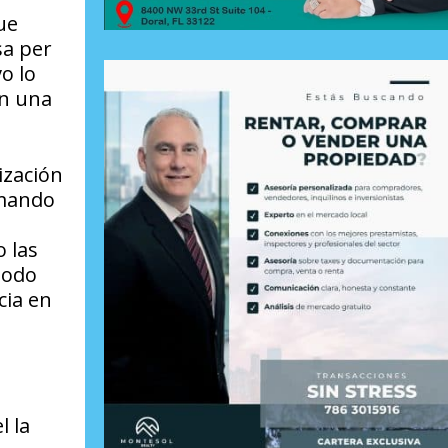
ue
sa per
o lo
en una
ización
lamando
o las
todo
cia en
l la