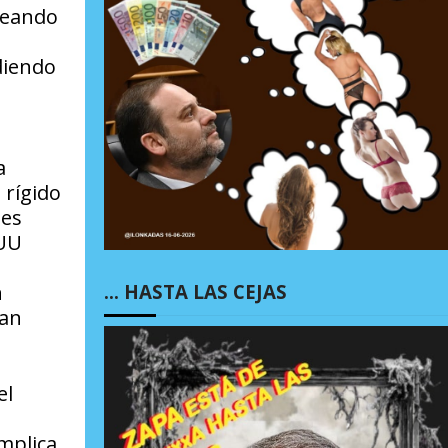
eteando
diendo
a
 rígido
les
EUU
… HASTA LAS CEJAS
n
ran
el
mplica,