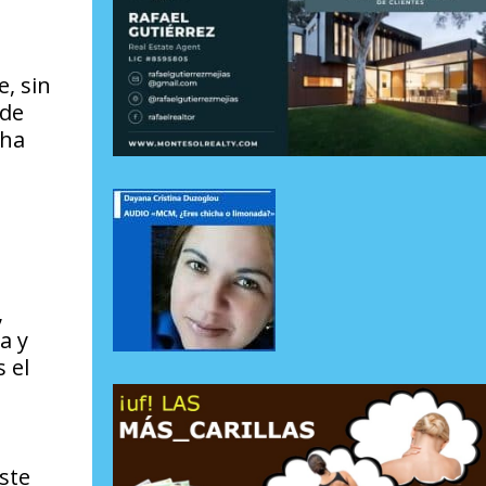
, sin
 de
 ha
,
a y
 el
ste