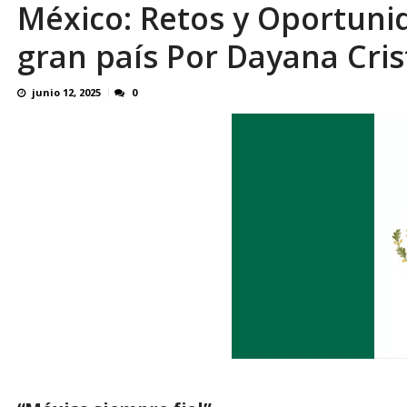
México: Retos y Oportuni
¿QUE PROTEGES TU? Por: Miguel Ángel L
gran país Por Dayana Cri
junio 12, 2025
0