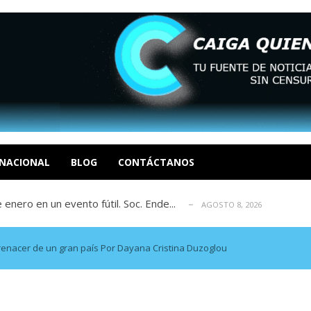
eón R
AGOSTO 8, 2026
tratégica, Realpolitik y el Desmante...
AGOSTO 8, 2026
 García
NACIONAL
BLOG
CONTÁCTANOS
AGOSTO 7, 2026
 enero en un evento fútil. Soc. Ende...
AGOSTO 8, 2026
osé Luis Centeno S
AGOSTO 8, 2026
eón R
AGOSTO 8, 2026
tratégica, Realpolitik y el Desmante...
AGOSTO 8, 2026
renacer de un gran país Por Dayana Cristina Duzoglou
 García
AGOSTO 7, 2026
 enero en un evento fútil. Soc. Ende...
AGOSTO 8, 2026
osé Luis Centeno S
AGOSTO 8, 2026