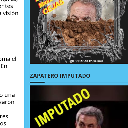
entes
a visión
oma el
 En
ZAPATERO IMPUTADO
do una
izaron
ores
tos