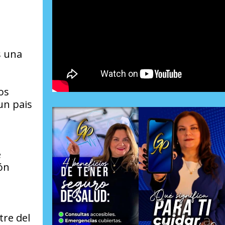
s una
os
un pais
e
ón
tre del