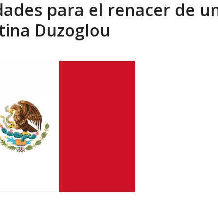
dades para el renacer de u
eón R
AGOSTO 8, 2026
stina Duzoglou