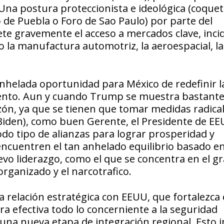
. Una postura proteccionista e ideológica (coqu
 de Puebla o Foro de Sao Paulo) por parte del
e gravemente el acceso a mercados clave, inci
la manufactura automotriz, la aeroespacial, la
nhelada oportunidad para México de redefinir l
mento. Aun y cuando Trump se muestra bastante
azón, ya que se tienen que tomar medidas radica
 Biden), como buen Gerente, el Presidente de E
do tipo de alianzas para lograr prosperidad y
encuentren el tan anhelado equilibrio basado e
vo liderazgo, como el que se concentra en el g
rganizado y el narcotrafico.
relación estratégica con EEUU, que fortalezca 
a efectiva todo lo concerniente a la seguridad
 una nueva etapa de integración regional. Esto i