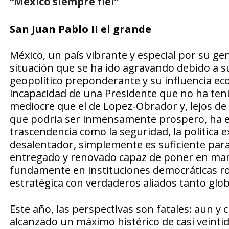
“México siempre fiel”
San Juan Pablo II el grande
México, un país vibrante y especial por su ge
situación que se ha ido agravando debido a su
geopolítico preponderante y su influencia ec
incapacidad de una Presidente que no ha ten
mediocre que el de Lopez-Obrador y, lejos de 
que podria ser inmensamente prospero, ha em
trascendencia como la seguridad, la politica
desalentador, simplemente es suficiente para
entregado y renovado capaz de poner en ma
fundamente en instituciones democráticas ro
estratégica con verdaderos aliados tanto glo
Este año, las perspectivas son fatales: aun y 
alcanzado un máximo histérico de casi veintidó