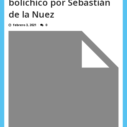
bolichico por Sebastián
en...
AGOSTO 7, 2026
de la Nuez
febrero 3, 2021
0