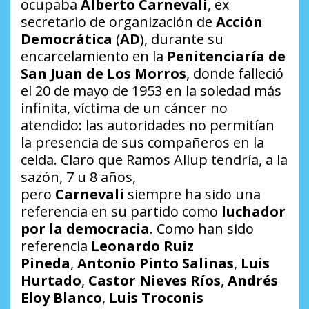
ocupaba
Alberto Carnevali
, ex
secretario de organización de
Acción
Democrática
(
AD
), durante su
encarcelamiento en la
Penitenciaría de
San Juan de Los Morros
, donde falleció
el 20 de mayo de 1953 en la soledad más
infinita, víctima de un cáncer no
atendido: las autoridades no permitían
la presencia de sus compañeros en la
celda. Claro que Ramos Allup tendría, a la
sazón, 7 u 8 años,
pero
Carnevali
siempre ha sido una
referencia en su partido como
luchador
por la democracia
. Como han sido
referencia
Leonardo Ruiz
Pineda
,
Antonio Pinto Salinas
,
Luis
Hurtado
,
Castor Nieves Ríos
,
Andrés
Eloy Blanco
,
Luis Troconis