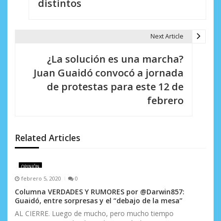
e
distintos
g
a
Next Article
c
¿La solución es una marcha?
i
Juan Guaidó convocó a jornada
de protestas para este 12 de
ó
febrero
n
d
Related Articles
e
e
OPINIÓN
n
febrero 5, 2020
0
Columna VERDADES Y RUMORES por @Darwin857:
t
Guaidó, entre sorpresas y el “debajo de la mesa”
r
AL CIERRE. Luego de mucho, pero mucho tiempo