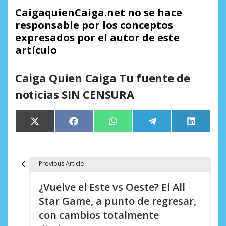
CaigaquienCaiga.net no se hace
responsable por los conceptos
expresados por el autor de este
artículo
Caiga Quien Caiga Tu fuente de
noticias SIN CENSURA
Compartir
Compartir
Compartir
Compartir
Comparti
X
Facebook
WhatsApp
Telegram
LinkedIn
en
en
en
en
en
(Twitter)
Previous Article
N
¿Vuelve el Este vs Oeste? El All
a
Star Game, a punto de regresar,
v
con cambios totalmente