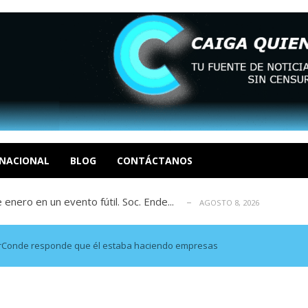
eón R
AGOSTO 8, 2026
tratégica, Realpolitik y el Desmante...
AGOSTO 8, 2026
 García
NACIONAL
BLOG
CONTÁCTANOS
AGOSTO 7, 2026
 enero en un evento fútil. Soc. Ende...
AGOSTO 8, 2026
osé Luis Centeno S
AGOSTO 8, 2026
eón R
AGOSTO 8, 2026
tratégica, Realpolitik y el Desmante...
AGOSTO 8, 2026
 ErConde responde que él estaba haciendo empresas
 García
AGOSTO 7, 2026
 enero en un evento fútil. Soc. Ende...
AGOSTO 8, 2026
osé Luis Centeno S
AGOSTO 8, 2026