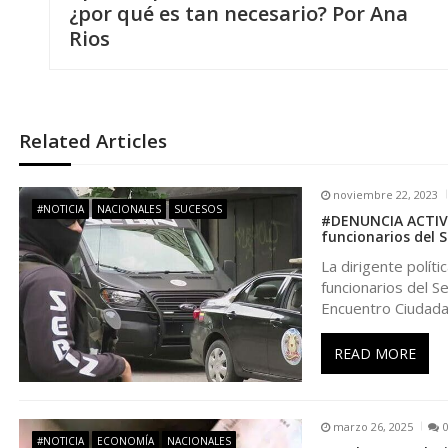
a
¿por qué es tan necesario? Por Ana
Rios
v
e
Related Articles
g
noviembre 22, 2023
a
#NOTICIA
NACIONALES
SUCESOS
#DENUNCIA ACTIVI
funcionarios del 
c
La dirigente polít
funcionarios del Se
i
Encuentro Ciudada
ó
READ MORE
n
marzo 26, 2025
#NOTICIA
ECONOMÍA
NACIONALES