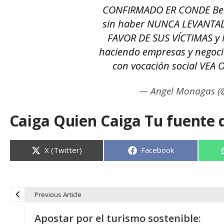
CONFIRMADO ER CONDE Benj
sin haber NUNCA LEVANTA
FAVOR DE SUS VÍCTIMAS y
haciendo empresas y negoci
con vocación social VEA
— Angel Monagas 
Caiga Quien Caiga Tu fuente 
Compartir
Compartir
X (Twitter)
Facebook
en
en
Previous Article
N
Apostar por el turismo sostenible: