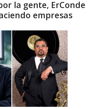
por la gente, ErConde
eón R
AGOSTO 8, 2026
haciendo empresas