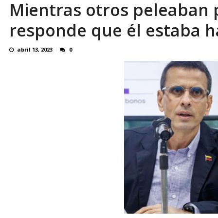
Mientras otros peleaban 
¿QUE PROTEGES TU? Por: Miguel Ángel L
responde que él estaba 
abril 13, 2023
0