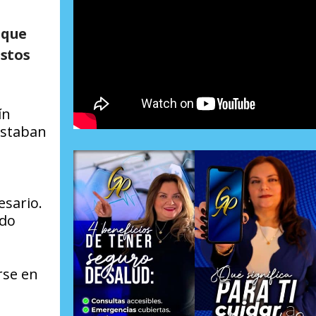
ique
estos
ín
estaban
sario.
ndo
rse en