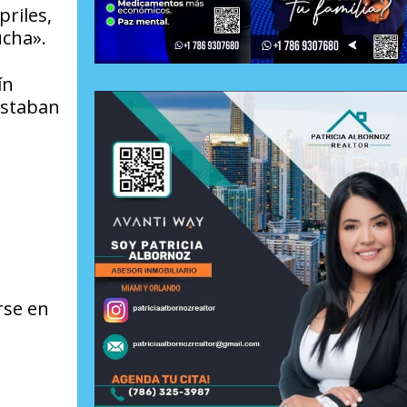
priles,
ucha».
ín
estaban
rse en