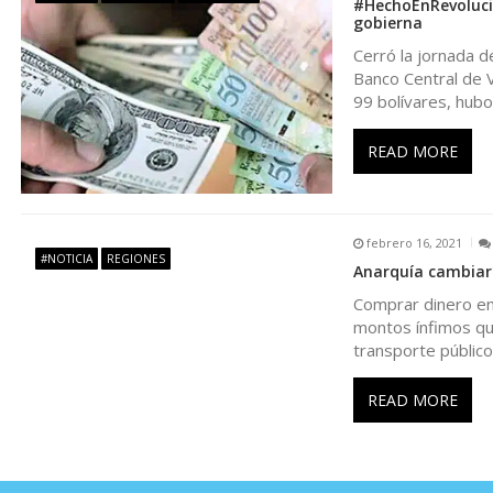
#HechoEnRevolucion
d
gobierna
Cerró la jornada d
e
Banco Central de V
99 bolívares, hubo
e
READ MORE
n
t
febrero 16, 2021
#NOTICIA
REGIONES
Anarquía cambiarí
r
Comprar dinero en 
montos ínfimos que
a
transporte público
d
READ MORE
a