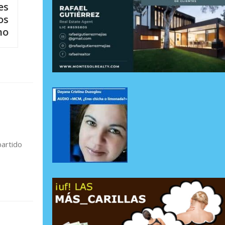
es
os
no
partido