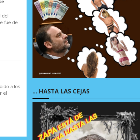
se
 del
ue fue de
bido a los
… HASTA LAS CEJAS
r el