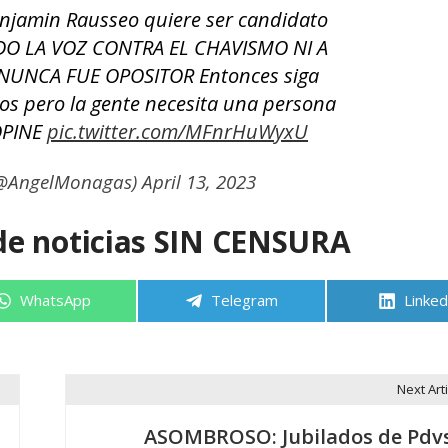
amin Rausseo quiere ser candidato
DO LA VOZ CONTRA EL CHAVISMO NI A
 NUNCA FUE OPOSITOR Entonces siga
os pero la gente necesita una persona
 OPINE
pic.twitter.com/MFnrHuWyxU
(@AngelMonagas)
April 13, 2023
de noticias SIN CENSURA
Compartir
Compartir
Compa
WhatsApp
Telegram
Linked
en
en
en
Next Arti
ASOMBROSO: Jubilados de Pdv