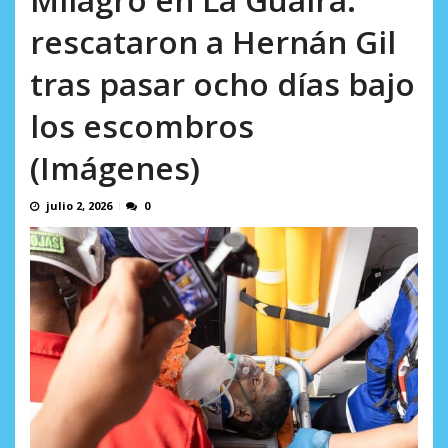
incumplidas...
AGOSTO 6, 2026
rescataron a Hernán Gil
tras pasar ocho días bajo
los escombros
(Imágenes)
julio 2, 2026
0