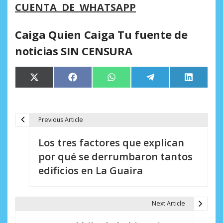
CUENTA DE WHATSAPP
Caiga Quien Caiga Tu fuente de
noticias SIN CENSURA
Compartir
Compartir
Compartir
Compartir
Comparti
X
Facebook
WhatsApp
Telegram
LinkedIn
en
en
en
en
en
(Twitter)
Previous Article
N
Los tres factores que explican
a
por qué se derrumbaron tantos
v
edificios en La Guaira
e
g
Next Article
a