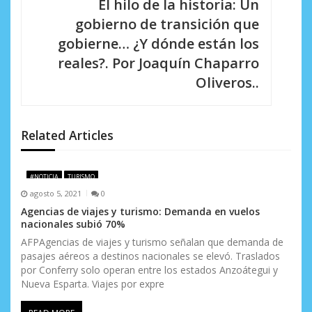
El hilo de la historia: Un
c
gobierno de transición que
i
gobierne… ¿Y dónde están los
reales?. Por Joaquín Chaparro
ó
Oliveros..
n
d
Related Articles
e
e
#NOTICIA
TURISMO
n
agosto 5, 2021
0
Agencias de viajes y turismo: Demanda en vuelos
t
nacionales subió 70%
r
AFPAgencias de viajes y turismo señalan que demanda de
pasajes aéreos a destinos nacionales se elevó. Traslados
a
por Conferry solo operan entre los estados Anzoátegui y
Nueva Esparta. Viajes por expre
d