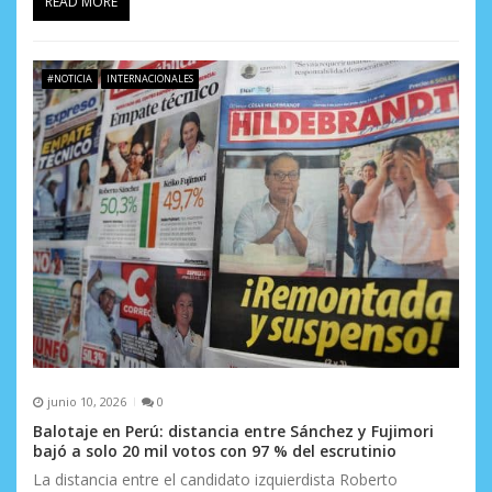
READ MORE
a
s
#NOTICIA
INTERNACIONALES
junio 10, 2026
0
Balotaje en Perú: distancia entre Sánchez y Fujimori
bajó a solo 20 mil votos con 97 % del escrutinio
La distancia entre el candidato izquierdista Roberto