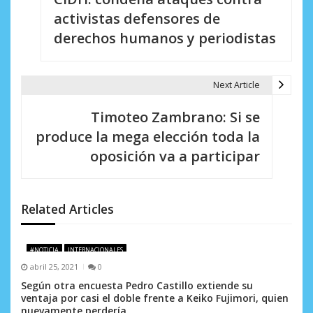
a
activistas defensores de
v
derechos humanos y periodistas
e
g
Next Article
a
Timoteo Zambrano: Si se
c
produce la mega elección toda la
i
oposición va a participar
ó
n
Related Articles
d
e
#NOTICIA
INTERNACIONALES
abril 25, 2021
0
e
Según otra encuesta Pedro Castillo extiende su
ventaja por casi el doble frente a Keiko Fujimori, quien
n
nuevamente perdería