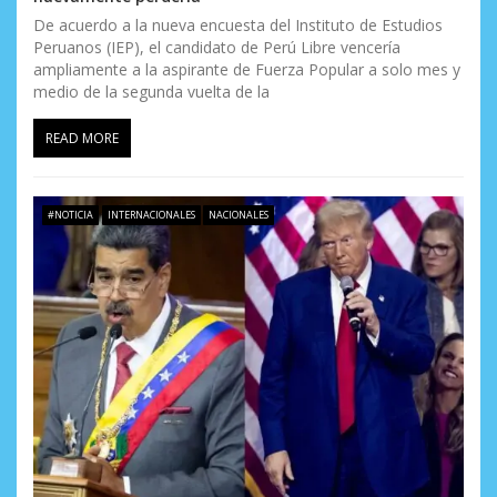
t
De acuerdo a la nueva encuesta del Instituto de Estudios
Peruanos (IEP), el candidato de Perú Libre vencería
r
ampliamente a la aspirante de Fuerza Popular a solo mes y
medio de la segunda vuelta de la
a
READ MORE
d
a
#NOTICIA
INTERNACIONALES
NACIONALES
s