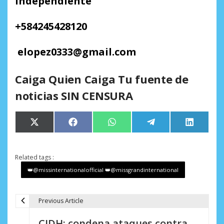
Independiente
+
584245428120
elopez0333
@
gmail.com
Caiga Quien Caiga Tu fuente de
noticias SIN CENSURA
Compartir
Compartir
Compartir
Compartir
Comparti
X
Facebook
WhatsApp
Telegram
LinkedIn
en
en
en
en
en
(Twitter)
Related tags :
👑@missinternationalofficial 👑@missgrandinternational
Previous Article
N
CIDH: condena ataques contra