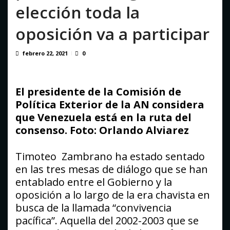
Binance despliega su tarjeta en Venezuela en un mercado
elección toda la
impulsado por el auge de...
agosto 6, 2026
oposición va a participar
febrero 22, 2021
0
El presidente de la Comisión de
Política Exterior de la AN considera
que Venezuela está en la ruta del
consenso. Foto: Orlando Alviarez
Timoteo Zambrano ha estado sentado
en las tres mesas de diálogo que se han
entablado entre el Gobierno y la
oposición a lo largo de la era chavista en
busca de la llamada “convivencia
pacífica”. Aquella del 2002-2003 que se