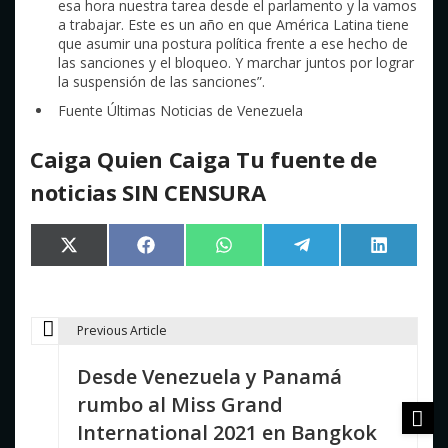
esa hora nuestra tarea desde el parlamento y la vamos
a trabajar. Este es un año en que América Latina tiene
que asumir una postura política frente a ese hecho de
las sanciones y el bloqueo. Y marchar juntos por lograr
la suspensión de las sanciones”.
Fuente Últimas Noticias de Venezuela
Caiga Quien Caiga Tu fuente de
noticias SIN CENSURA
Compartir
Compartir
Compartir
Compartir
Comparti
X
Facebook
WhatsApp
Telegram
LinkedIn
en
en
en
en
en
(Twitter)
Previous Article
N
Desde Venezuela y Panamá
a
rumbo al Miss Grand
v
International 2021 en Bangkok