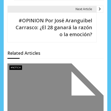
g
Next Article
a
#OPINION Por José Aranguibel
c
Carrasco: ¿El 28 ganará la razón
i
o la emoción?
ó
n
Related Articles
d
e
#NOTICIA
e
n
t
r