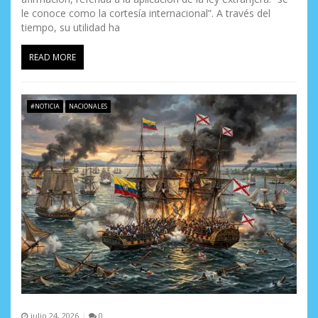
le conoce como la cortesía internacional”. A través del
tiempo, su utilidad ha
READ MORE
#NOTICIA
NACIONALES
julio 24, 2026
0