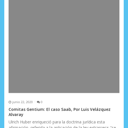
a
d
a
s
junio 22, 2020
0
Comitas Gentium: El caso Saab, Por Luis Velázquez
Alvaray
Ulrich Huber enriqueció para la doctrina jurídica esta
afirmación, referida a la aplicación de la ley extranjera: “se