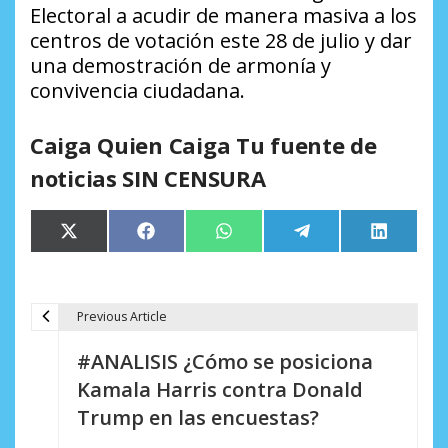
Electoral a acudir de manera masiva a los
centros de votación este 28 de julio y dar
una demostración de armonía y
convivencia ciudadana.
Caiga Quien Caiga Tu fuente de
noticias SIN CENSURA
Compartir
Compartir
Compartir
Compartir
Comparti
X
Facebook
WhatsApp
Telegram
LinkedIn
en
en
en
en
en
(Twitter)
Previous Article
N
#ANALISIS ¿Cómo se posiciona
a
Kamala Harris contra Donald
v
Trump en las encuestas?
e