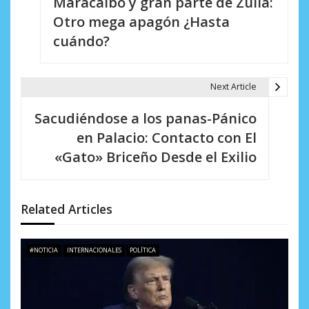
Maracaibo y gran parte de Zulia:
v
Otro mega apagón ¿Hasta
e
cuándo?
g
a
Next Article
c
Sacudiéndose a los panas-Pánico
i
en Palacio: Contacto con El
«Gato» Briceño Desde el Exilio
ó
n
d
Related Articles
e
#NOTICIA
INTERNACIONALES
POLÍTICA
e
n