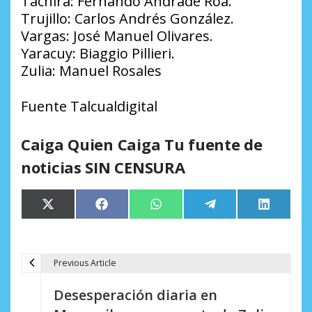
Táchira: Fernando Andrade Roa.
Trujillo: Carlos Andrés González.
Vargas: José Manuel Olivares.
Yaracuy: Biaggio Pillieri.
Zulia: Manuel Rosales
Fuente Talcualdigital
Caiga Quien Caiga Tu fuente de
noticias SIN CENSURA
Compartir
Compartir
Compartir
Compartir
Comparti
X
Facebook
WhatsApp
Telegram
LinkedIn
en
en
en
en
en
(Twitter)
Previous Article
N
Desesperación diaria en
a