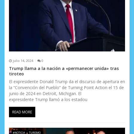
t
r
a
d
a
s
julio 14, 2024
0
Trump llama a la nación a «permanecer unida» tras
tiroteo
El expresidente Donald Trump da el discurso de apertura en
la “Convención del Pueblo” de Turning Point Action el 15 de
junio de 2024 en Detroit, Michigan. El
expresidente Trump llamó a los estadou
READ MORE
#NOTICIA
TURISMO