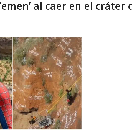
emen’ al caer en el cráter 
sbastador costo del colapso eléctrico en...
AGOSTO 7, 2026