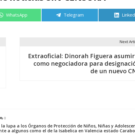
Compartir
Compartir
Compa
WhatsApp
Telegram
Linked
en
en
en
Next Arti
Extraoficial: Dinorah Figuera asumir
como negociadora para designaci
de un nuevo C
0
 la lupa a los Órganos de Protección de Niños, Niñas y Adolesce
te a algunos como el de la Isabelica en Valencia estado Carab