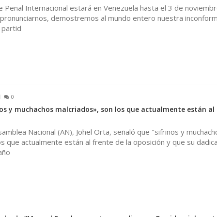
rte Penal Internacional estará en Venezuela hasta el 3 de noviembr
pronunciarnos, demostremos al mundo entero nuestra inconform
 partid
0
inos y muchachos malcriados», son los que actualmente están al 
Asamblea Nacional (AN), Johel Orta, señaló que "sifrinos y muchach
os que actualmente están al frente de la oposición y que su dadica
año