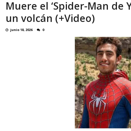
Muere el ‘Spider-Man de Y
En 8 meses «876 horas de apagones» El de
un volcán (+Video)
junio 18, 2026
0