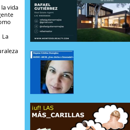
la vida
gente
como
. La
uraleza