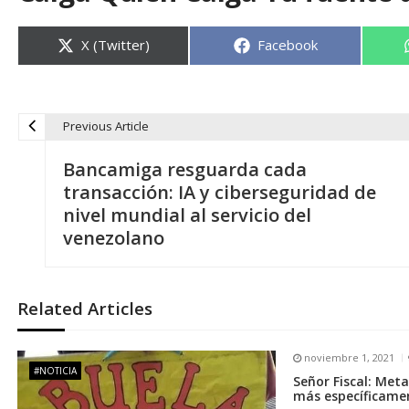
Compartir
Compartir
X (Twitter)
Facebook
en
en
Previous Article
N
Bancamiga resguarda cada
a
transacción: IA y ciberseguridad de
nivel mundial al servicio del
v
venezolano
e
Related Articles
g
noviembre 1, 2021
a
#NOTICIA
Señor Fiscal: Meta
más específicamen