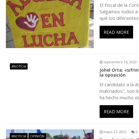
c
El Fiscal de la Co
Salgamos todos a 
i
qué los diferentes
ó
READ MORE
n
septiembre 16, 2020
d
#NOTICIA
Johel Orta: «sifr
la oposición
e
El candidato a la 
malcriados", son l
e
ha hecho mucho d
n
READ MORE
t
mayo 27, 2022
0
#NOTICIA
OPINIÓN