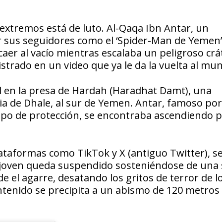
 extremos está de luto. Al-Qaqa Ibn Antar, un
 sus seguidores como el ‘Spider-Man de Yemen’
 caer al vacío mientras escalaba un peligroso crá
trado en un video que ya le da la vuelta al mu
il en la presa de Hardah (Haradhat Damt), una
a de Dhale, al sur de Yemen. Antar, famoso por
uipo de protección, se encontraba ascendiendo 
lataformas como TikTok y X (antiguo Twitter), s
el joven queda suspendido sosteniéndose de una 
 el agarre, desatando los gritos de terror de l
ntenido se precipita a un abismo de 120 metros