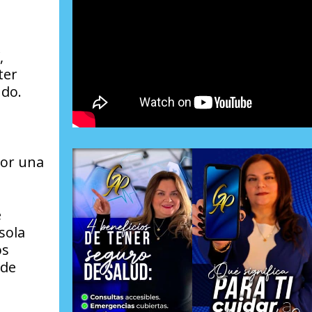
,
ter
ndo.
por una
e
sola
os
 de