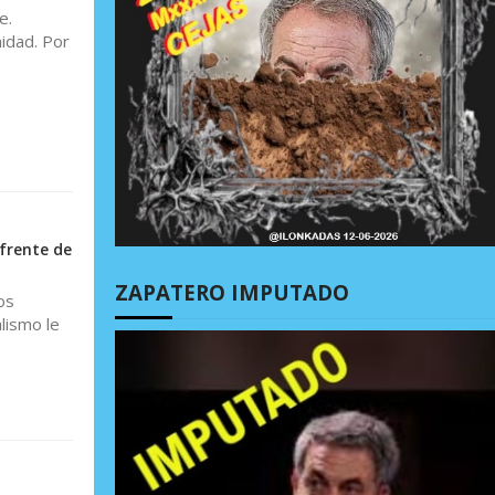
e.
idad. Por
frente de
ZAPATERO IMPUTADO
os
lismo le