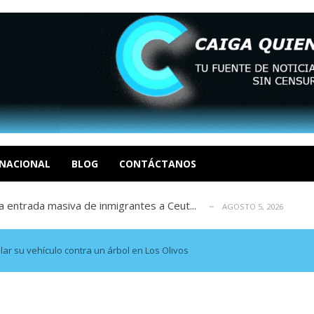
eo I por la libertad inmediata de l...
AGOSTO 5, 2026
ptiembre revisión de su solicitud de l...
AGOSTO 5, 2026
cidos, según ONG
NACIONAL
BLOG
CONTÁCTANOS
AGOSTO 5, 2026
a entrada masiva de inmigrantes a Ceut...
AGOSTO 5, 2026
álogo: La tragedia de Venezuela no admi...
AGOSTO 5, 2026
eo I por la libertad inmediata de l...
AGOSTO 5, 2026
ptiembre revisión de su solicitud de l...
AGOSTO 5, 2026
ar su vehículo contra un árbol en Los Olivos
cidos, según ONG
AGOSTO 5, 2026
a entrada masiva de inmigrantes a Ceut...
AGOSTO 5, 2026
álogo: La tragedia de Venezuela no admi...
AGOSTO 5, 2026