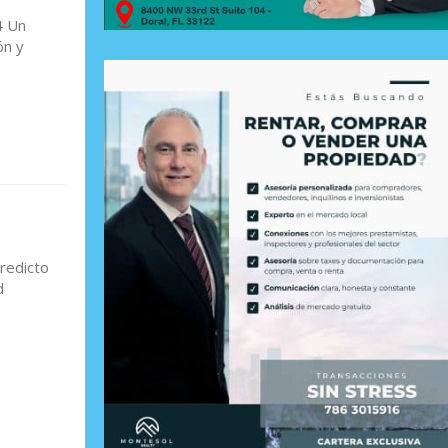
4 Un
ón y
eredicto
d