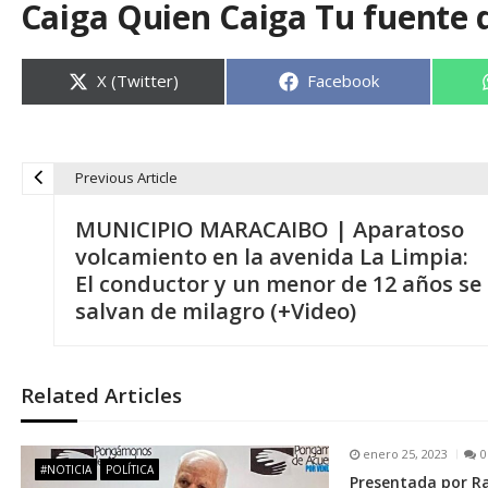
Caiga Quien Caiga Tu fuente 
Compartir
Compartir
X (Twitter)
Facebook
en
en
Previous Article
N
MUNICIPIO MARACAIBO | Aparatoso
a
volcamiento en la avenida La Limpia:
El conductor y un menor de 12 años se
v
salvan de milagro (+Video)
e
Related Articles
g
enero 25, 2023
0
a
#NOTICIA
POLÍTICA
Presentada por R