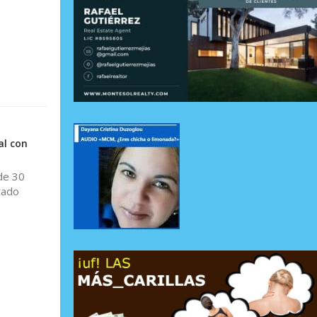
al con
 de 30
tado