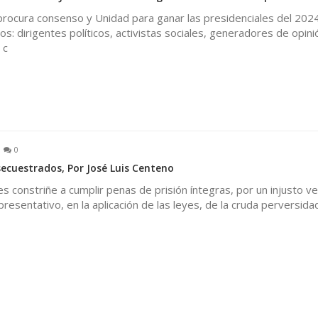
procura consenso y Unidad para ganar las presidenciales del 202
s: dirigentes políticos, activistas sociales, generadores de opini
 c
0
secuestrados, Por José Luis Centeno
es constriñe a cumplir penas de prisión íntegras, por un injusto v
presentativo, en la aplicación de las leyes, de la cruda perversida