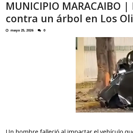
MUNICIPIO MARACAIBO | Mu
Familiares realizaron nueva vigilia en El Rod
contra un árbol en Los Ol
mayo 25, 2026
0
Un hombre falleció al impactar el vehículo qu