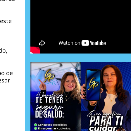
 este
do,
po de
esar