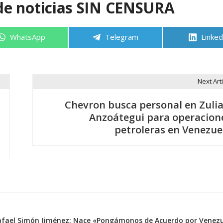
de noticias SIN CENSURA
Compartir
Compartir
Compa
WhatsApp
Telegram
Linked
en
en
en
Next Arti
Chevron busca personal en Zulia
Anzoátegui para operacion
petroleras en Venezue
afael Simón Jiménez: Nace «Pongámonos de Acuerdo por Venez