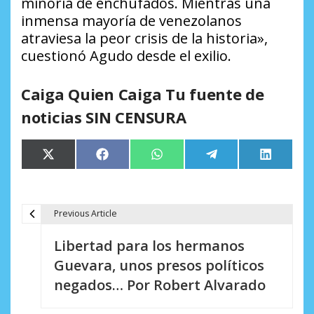
minoría de enchufados. Mientras una
inmensa mayoría de venezolanos
atraviesa la peor crisis de la historia»,
cuestionó Agudo desde el exilio.
Caiga Quien Caiga Tu fuente de
noticias SIN CENSURA
Compartir
Compartir
Compartir
Compartir
Comparti
X
Facebook
WhatsApp
Telegram
LinkedIn
en
en
en
en
en
(Twitter)
Previous Article
N
Libertad para los hermanos
a
Guevara, unos presos políticos
v
negados… Por Robert Alvarado
e