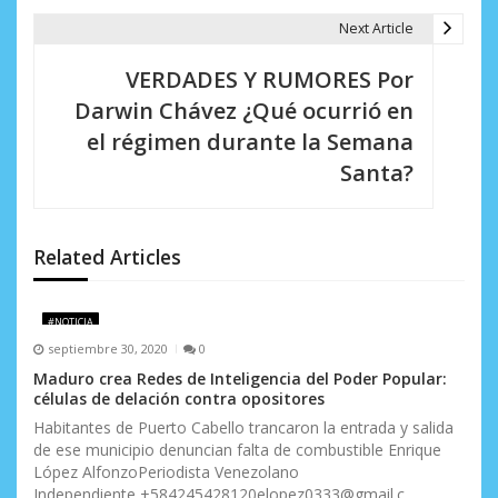
g
Next Article
a
VERDADES Y RUMORES Por
c
Darwin Chávez ¿Qué ocurrió en
i
el régimen durante la Semana
Santa?
ó
n
d
Related Articles
e
#NOTICIA
e
septiembre 30, 2020
0
n
Maduro crea Redes de Inteligencia del Poder Popular:
células de delación contra opositores
t
Habitantes de Puerto Cabello trancaron la entrada y salida
de ese municipio denuncian falta de combustible Enrique
r
López AlfonzoPeriodista Venezolano
Independiente +584245428120elopez0333@gmail.c