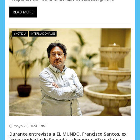
a
d
READ MORE
a
s
#NOTICIA
INTERNACIONALES
mayo 29, 2024
0
Durante entrevista a EL MUNDO, Francisco Santos, ex
vicepresidente de Colombia, denuncia: «Si matan a