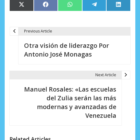
Compartir
Compartir
Compartir
Compartir
Comparti
X
Facebook
WhatsApp
Telegram
LinkedIn
en
en
en
en
en
(Twitter)
Previous Article
N
Otra visión de liderazgo Por
a
Antonio José Monagas
v
e
Next Article
g
Manuel Rosales: «Las escuelas
a
del Zulia serán las más
c
modernas y avanzadas de
i
Venezuela
ó
n
Related Articles