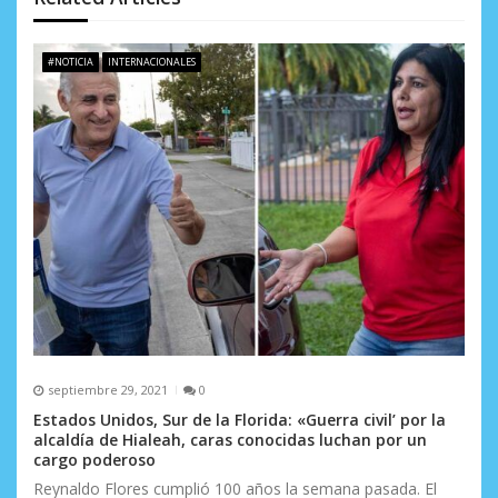
d
e
#NOTICIA
INTERNACIONALES
e
n
t
r
a
d
a
s
septiembre 29, 2021
0
Estados Unidos, Sur de la Florida: «Guerra civil’ por la
alcaldía de Hialeah, caras conocidas luchan por un
cargo poderoso
Reynaldo Flores cumplió 100 años la semana pasada. El