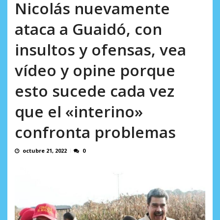
Minister...
Nicolás nuevamente
AGOSTO 6, 2026
ataca a Guaidó, con
insultos y ofensas, vea
vídeo y opine porque
esto sucede cada vez
que el «interino»
confronta problemas
octubre 21, 2022
0