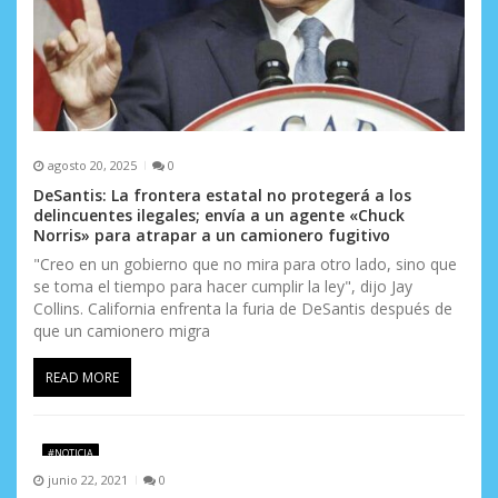
a
d
a
s
agosto 20, 2025
0
DeSantis: La frontera estatal no protegerá a los
delincuentes ilegales; envía a un agente «Chuck
Norris» para atrapar a un camionero fugitivo
"Creo en un gobierno que no mira para otro lado, sino que
se toma el tiempo para hacer cumplir la ley", dijo Jay
Collins. California enfrenta la furia de DeSantis después de
que un camionero migra
READ MORE
#NOTICIA
junio 22, 2021
0