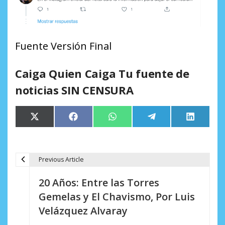
Fuente Versión Final
Caiga Quien Caiga Tu fuente de
noticias SIN CENSURA
Compartir
Compartir
Compartir
Compartir
Comparti
X
Facebook
WhatsApp
Telegram
LinkedIn
en
en
en
en
en
(Twitter)
Previous Article
N
20 Años: Entre las Torres
a
Gemelas y El Chavismo, Por Luis
v
Velázquez Alvaray
e