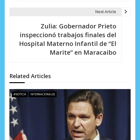
g
Next Article
a
Zulia: Gobernador Prieto
c
inspeccionó trabajos finales del
i
Hospital Materno Infantil de “El
Marite” en Maracaibo
ó
n
d
Related Articles
e
#NOTICIA
INTERNACIONALES
e
n
t
r