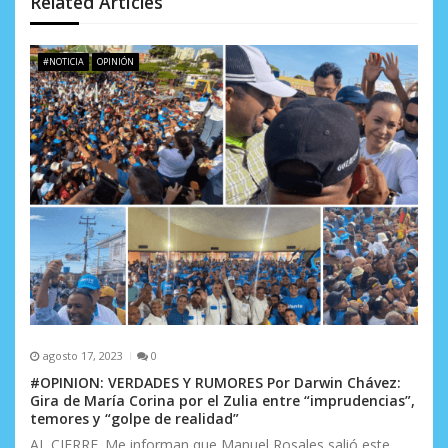
d
Related Articles
e
#NOTICIA
OPINIÓN
e
n
t
r
a
d
a
s
agosto 17, 2023
0
#OPINION: VERDADES Y RUMORES Por Darwin Chávez:
Gira de María Corina por el Zulia entre “imprudencias”,
temores y “golpe de realidad”
AL CIERRE. Me informan que Manuel Rosales salió este