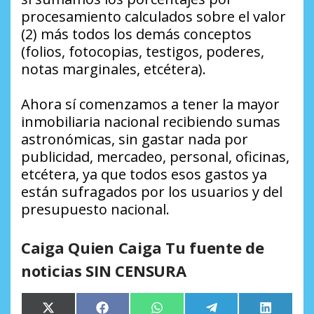
procesamiento calculados sobre el valor
(2) más todos los demás conceptos
(folios, fotocopias, testigos, poderes,
notas marginales, etcétera).
Ahora sí comenzamos a tener la mayor
inmobiliaria nacional recibiendo sumas
astronómicas, sin gastar nada por
publicidad, mercadeo, personal, oficinas,
etcétera, ya que todos esos gastos ya
están sufragados por los usuarios y del
presupuesto nacional.
Caiga Quien Caiga Tu fuente de
noticias SIN CENSURA
Compartir
Compartir
Compartir
Compartir
Comparti
X
Facebook
WhatsApp
Telegram
LinkedIn