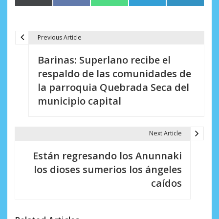
en
en
en
en
en
(Twitter)
Previous Article
N
Barinas: Superlano recibe el
a
respaldo de las comunidades de
v
la parroquia Quebrada Seca del
e
municipio capital
g
a
Next Article
c
Están regresando los Anunnaki
i
los dioses sumerios los ángeles
caídos
ó
n