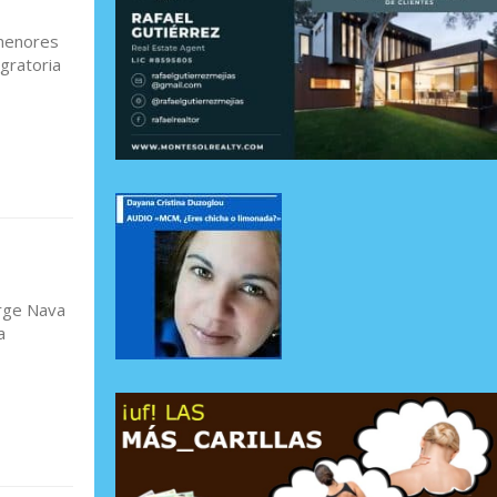
 menores
gratoria
orge Nava
a