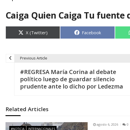
Caiga Quien Caiga Tu fuente 
Compartir
Compartir
X (Twitter)
Facebook
en
en
Previous Article
N
#REGRESA María Corina al debate
a
político luego de guardar silencio
prudente ante lo dicho por Ledezma
v
e
Related Articles
g
agosto 6, 2026
0
#NOTICIA
INTERNACIONALES