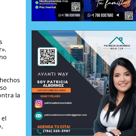
s
r».
 no
 hechos
oso
ntra la
 el
»,