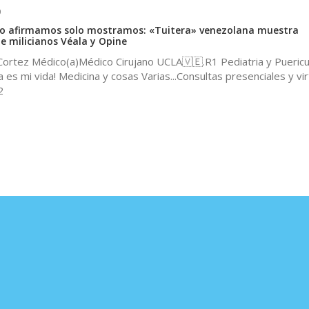
0
 lo afirmamos solo mostramos: «Tuitera» venezolana muestra
 milicianos Véala y Opine
 Cortez Médico(a)Médico Cirujano UCLA🇻🇪.R1 Pediatria y Puericu
es mi vida! Medicina y cosas Varias...Consultas presenciales y virt
2