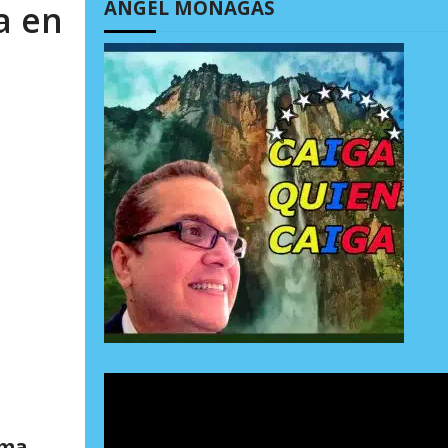
ÁNGEL MONAGAS
a en
zma