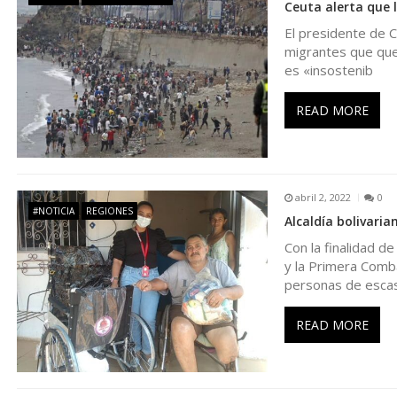
Ceuta alerta que 
a
El presidente de C
migrantes que qued
c
es «insostenib
i
READ MORE
ó
n
abril 2, 2022
0
#NOTICIA
REGIONES
Alcaldía bolivari
d
Con la finalidad de
y la Primera Comb
e
personas de esca
e
READ MORE
n