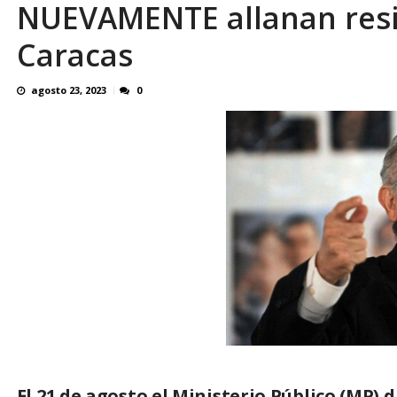
NUEVAMENTE allanan resi
OVP denunció 15 años de violación sistemá
Caracas
agosto 23, 2023
0
El 21 de agosto el Ministerio Público (MP