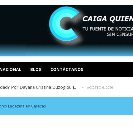
tica de derechos humanos en el Minister...
AGOSTO 6, 2026
 en un mercado impulsado por el auge de...
AGOSTO 6, 2026
o en La Guaira que hasta ahora no había ...
NACIONAL
BLOG
CONTÁCTANOS
AGOSTO 6, 2026
idad? Por Dayana Cristina Duzoglou L.
AGOSTO 6, 2026
xcusas, apagones y promesas incumplidas...
AGOSTO 6, 2026
tica de derechos humanos en el Minister...
AGOSTO 6, 2026
 en un mercado impulsado por el auge de...
AGOSTO 6, 2026
onio Ledezma en Caracas
o en La Guaira que hasta ahora no había ...
AGOSTO 6, 2026
idad? Por Dayana Cristina Duzoglou L.
AGOSTO 6, 2026
xcusas, apagones y promesas incumplidas...
AGOSTO 6, 2026