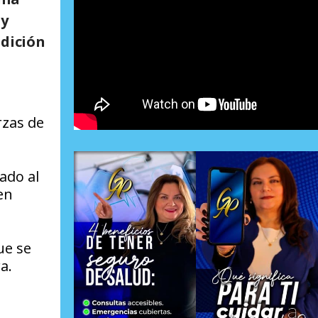
 y
adición
rzas de
ado al
en
ue se
a.