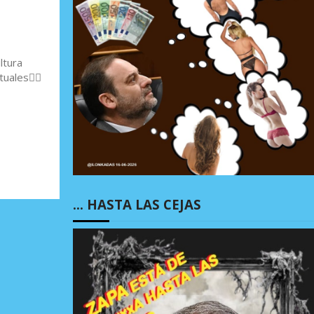
ltura
uales👇🏻
… HASTA LAS CEJAS