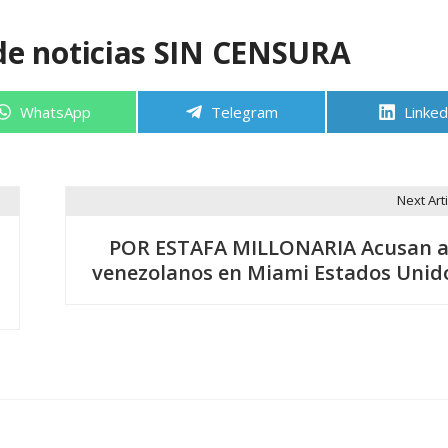
de noticias SIN CENSURA
Compartir
Compartir
Compa
WhatsApp
Telegram
Linked
en
en
en
Next Arti
POR ESTAFA MILLONARIA Acusan a
venezolanos en Miami Estados Unid