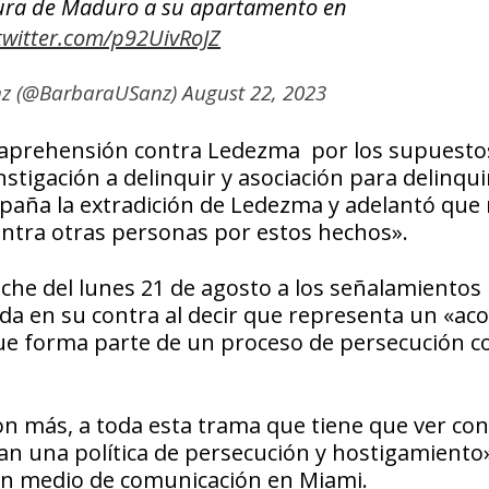
dura de Maduro a su apartamento en
.twitter.com/p92UivRoJZ
nz (@BarbaraUSanz)
August 22, 2023
de aprehensión contra Ledezma por los supuesto
instigación a delinquir y asociación para delinqui
España la extradición de Ledezma y adelantó que
ntra otras personas por estos hechos».
che del lunes 21 de agosto a los señalamientos
tada en su contra al decir que representa un «ac
e forma parte de un proceso de persecución co
on más, a toda esta trama que tiene que ver con
n una política de persecución y hostigamiento
un medio de comunicación en Miami.