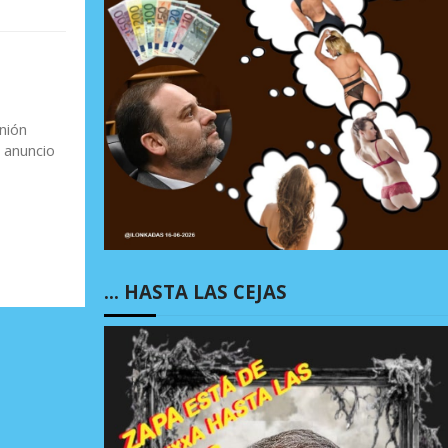
nión
 anuncio
… HASTA LAS CEJAS