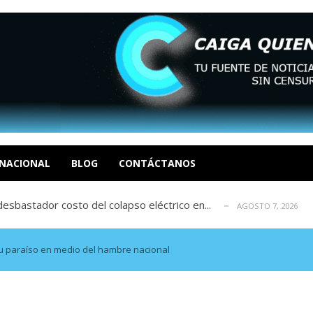
xcusas, apagones y promesas incumplidas...
AGOSTO 6, 2026
tica de derechos humanos en el Minister...
AGOSTO 6, 2026
 en un mercado impulsado por el auge de...
NACIONAL
BLOG
CONTÁCTANOS
AGOSTO 6, 2026
sbastador costo del colapso eléctrico en...
AGOSTO 7, 2026
idad? Por Dayana Cristina Duzoglou L.
AGOSTO 6, 2026
xcusas, apagones y promesas incumplidas...
AGOSTO 6, 2026
tica de derechos humanos en el Minister...
AGOSTO 6, 2026
 paraíso en medio del hambre nacional
 en un mercado impulsado por el auge de...
AGOSTO 6, 2026
sbastador costo del colapso eléctrico en...
AGOSTO 7, 2026
idad? Por Dayana Cristina Duzoglou L.
AGOSTO 6, 2026