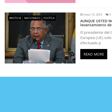
t
mayo 13, 2024
0
#NOTICIA
NACIONALES
POLÍTICA
r
AUNQUE USTED NO 
levantamiento de s
El presidente del 
a
Europea (UE) solo 
efectuado p
d
READ MORE
a
s