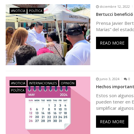
diciembre 12, 2022
a
#NOTICIA
POLÍTICA
Bertucci benefició
Prensa Javier Bert
c
Marías” del estado
i
READ MORE
ó
n
junio 3, 2024
0
d
#NOTICIA
INTERNACIONALES
OPINIÓN
Hechos important
POLÍTICA
Estos son algunos
e
pueden tener en E
simplificar alguno
e
READ MORE
n