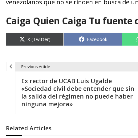
venezolanos que no se rinden en busca de un 
Caiga Quien Caiga Tu fuente 
Compartir
Compartir
X (Twitter)
Facebook
en
en
Previous Article
N
Ex rector de UCAB Luis Ugalde
a
«Sociedad civil debe entender que sin
la salida del régimen no puede haber
v
ninguna mejora»
e
Related Articles
g