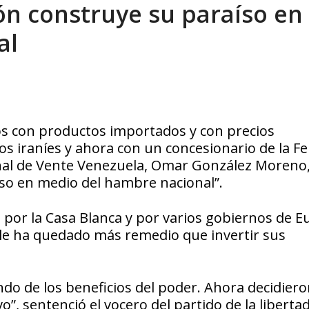
n construye su paraíso en
xcusas, apagones y promesas incumplidas...
AGOSTO 6, 2026
al
os con productos importados y con precios
s iraníes y ahora con un concesionario de la Fe
onal de Vente Venezuela, Omar González Moreno
íso en medio del hambre nacional”.
 por la Casa Blanca y por varios gobiernos de E
le ha quedado más remedio que invertir sus
o de los beneficios del poder. Ahora decidiero
o”, sentenció el vocero del partido de la libertad