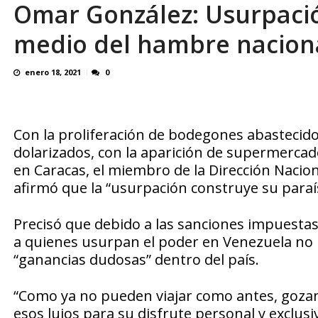
Omar González: Usurpació
El último que apague la luz: 17 años de e
medio del hambre nacion
enero 18, 2021
0
Con la proliferación de bodegones abastecid
dolarizados, con la aparición de supermercado
en Caracas, el miembro de la Dirección Naci
afirmó que la “usurpación construye su para
Precisó que debido a las sanciones impuestas
a quienes usurpan el poder en Venezuela no 
“ganancias dudosas” dentro del país.
“Como ya no pueden viajar como antes, gozand
esos lujos para su disfrute personal y exclusiv