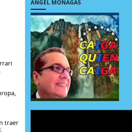
ÁNGEL MONAGAS
rrari
,
uropa,
n traer
.