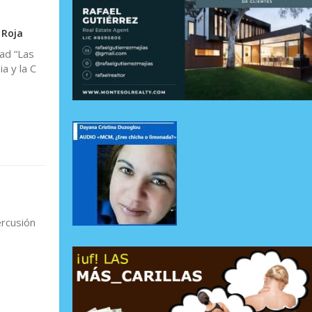
 Roja
dad “Las
a y la C
rcusión