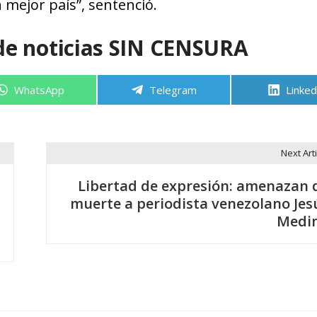
mejor país”, sentenció.
de noticias SIN CENSURA
Compartir
Compartir
Compa
WhatsApp
Telegram
Linked
en
en
en
Next Arti
Libertad de expresión: amenazan 
muerte a periodista venezolano Jes
Medi