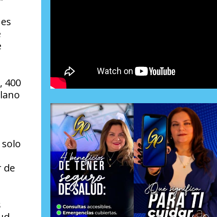
 es
e
e
, 400
olano
 solo
r de
s
lud