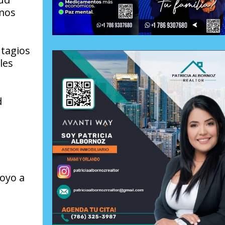
smos
ntagios
les
d
poyo a