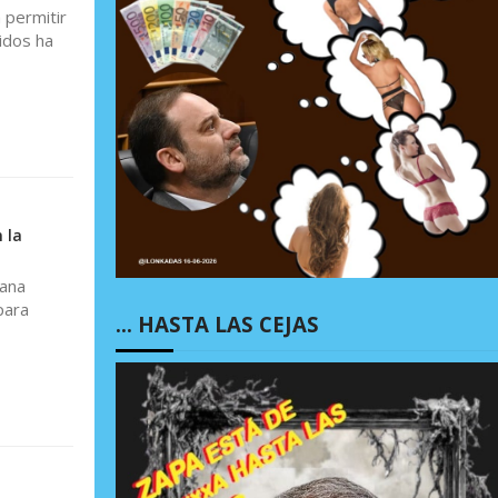
 permitir
idos ha
 la
mana
para
… HASTA LAS CEJAS