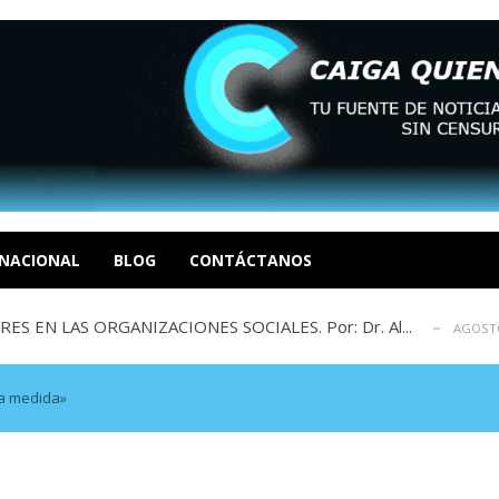
sbastador costo del colapso eléctrico en...
AGOSTO 7, 2026
idad? Por Dayana Cristina Duzoglou L.
AGOSTO 6, 2026
xcusas, apagones y promesas incumplidas...
NACIONAL
BLOG
CONTÁCTANOS
AGOSTO 6, 2026
 EN LAS ORGANIZACIONES SOCIALES. Por: Dr. Al...
AGOSTO
negociación en la política: distinc...
AGOSTO 7, 2026
sbastador costo del colapso eléctrico en...
AGOSTO 7, 2026
idad? Por Dayana Cristina Duzoglou L.
AGOSTO 6, 2026
la medida»
xcusas, apagones y promesas incumplidas...
AGOSTO 6, 2026
 EN LAS ORGANIZACIONES SOCIALES. Por: Dr. Al...
AGOSTO
negociación en la política: distinc...
AGOSTO 7, 2026