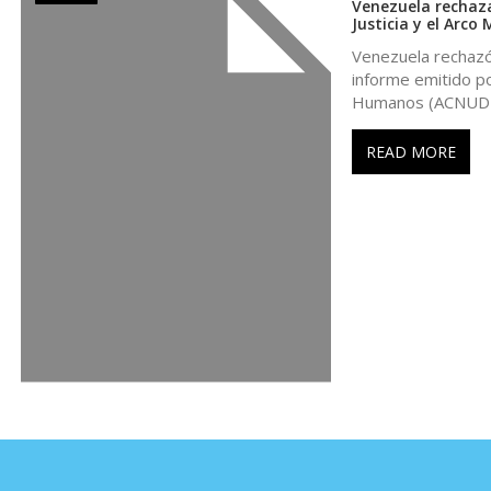
Venezuela rechaza
Justicia y el Arco
r
Venezuela rechazó
informe emitido po
a
Humanos (ACNUDH
d
READ MORE
a
s