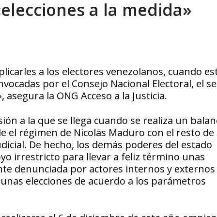
«elecciones a la medida»
sbastador costo del colapso eléctrico en...
AGOSTO 7, 2026
licarles a los electores venezolanos, cuando e
vocadas por el Consejo Nacional Electoral, el se
», asegura la ONG Acceso a la Justicia.
ión a la que se llega cuando se realiza un balan
e el régimen de Nicolás Maduro con el resto de 
udicial. De hecho, los demás poderes del estado
 irrestricto para llevar a feliz término unas
nte denunciada por actores internos y externos
unas elecciones de acuerdo a los parámetros