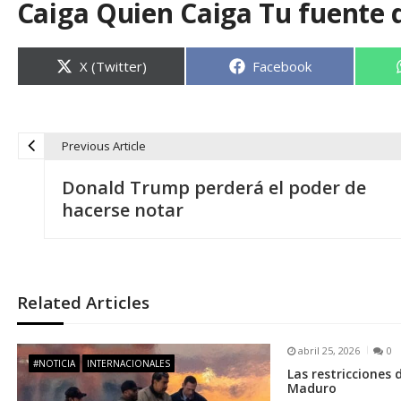
Caiga Quien Caiga Tu fuente 
Compartir
Compartir
X (Twitter)
Facebook
en
en
Previous Article
N
Donald Trump perderá el poder de
a
hacerse notar
v
e
Related Articles
g
abril 25, 2026
0
#NOTICIA
INTERNACIONALES
Las restricciones 
a
Maduro