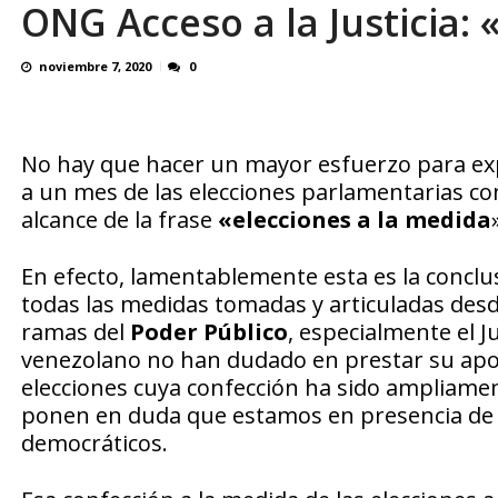
ONG Acceso a la Justicia: 
En 8 meses «876 horas de apagones» El de
noviembre 7, 2020
0
No hay que hacer un mayor esfuerzo para exp
a un mes de las elecciones parlamentarias con
alcance de la frase
«elecciones a la medida
En efecto, lamentablemente esta es la conclus
todas las medidas tomadas y articuladas desd
ramas del
Poder Público
, especialmente el J
venezolano no han dudado en prestar su apoyo
elecciones cuya confección ha sido ampliame
ponen en duda que estamos en presencia de 
democráticos.