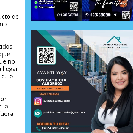
ucto de
 no
tidos
 que
que no
 llegar
ículo
por
 la
fuera