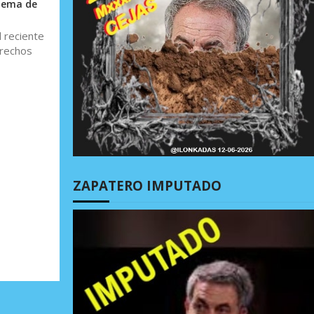
stema de
 reciente
erechos
ZAPATERO IMPUTADO