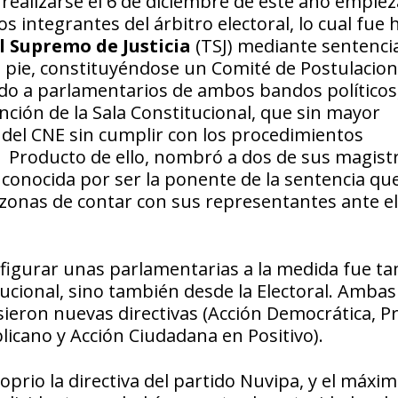
 realizarse el 6 de diciembre de este año empiez
s integrantes del árbitro electoral, lo cual fue
l Supremo de Justicia
(TSJ) mediante sentenci
 pie, constituyéndose un Comité de Postulacion
ndo a parlamentarios de ambos bandos políticos
ción de la Sala Constitucional, que sin mayor
s del CNE sin cumplir con los procedimientos
. Producto de ello, nombró a dos de sus magist
 conocida por ser la ponente de la sentencia qu
zonas de contar con sus representantes ante el
figurar unas parlamentarias a la medida fue t
tucional, sino también desde la Electoral. Ambas
ieron nuevas directivas (Acción Democrática, P
licano y Acción Ciudadana en Positivo).
prio la directiva del partido Nuvipa, y el máxi