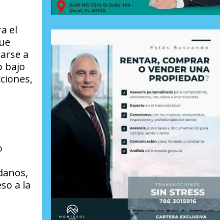
a el
que
arse a
o bajo
ciones,
o
danos,
so a la