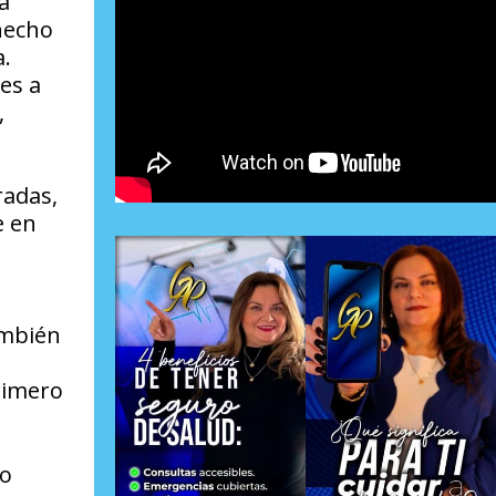
a
 hecho
a.
es a
,
radas,
e en
ambién
rimero
mo