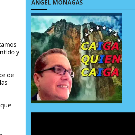
ÁNGEL MONAGAS
stamos
ntido y
ce de
las
 que