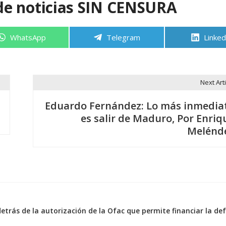
de noticias SIN CENSURA
Compartir
Compartir
Compa
WhatsApp
Telegram
Linked
en
en
en
Next Arti
Eduardo Fernández: Lo más inmedia
es salir de Maduro, Por Enriq
Melénd
detrás de la autorización de la Ofac que permite financiar la de