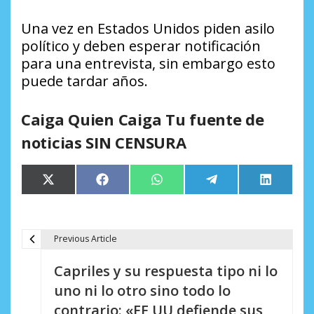
Una vez en Estados Unidos piden asilo
político y deben esperar notificación
para una entrevista, sin embargo esto
puede tardar años.
Caiga Quien Caiga Tu fuente de
noticias SIN CENSURA
Compartir
Compartir
Compartir
Compartir
Comparti
X
Facebook
WhatsApp
Telegram
LinkedIn
en
en
en
en
en
(Twitter)
Previous Article
N
Capriles y su respuesta tipo ni lo
a
uno ni lo otro sino todo lo
v
contrario: «EE UU defiende sus