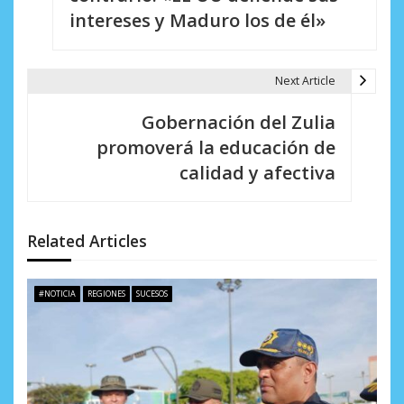
e
intereses y Maduro los de él»
g
a
Next Article
c
Gobernación del Zulia
i
promoverá la educación de
calidad y afectiva
ó
n
d
Related Articles
e
#NOTICIA
REGIONES
SUCESOS
e
n
t