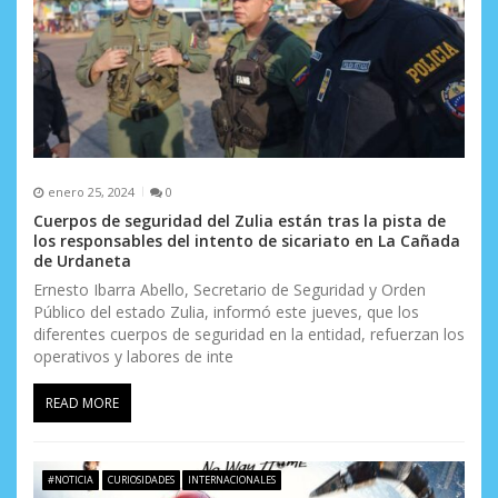
r
a
d
a
s
enero 25, 2024
0
Cuerpos de seguridad del Zulia están tras la pista de
los responsables del intento de sicariato en La Cañada
de Urdaneta
Ernesto Ibarra Abello, Secretario de Seguridad y Orden
Público del estado Zulia, informó este jueves, que los
diferentes cuerpos de seguridad en la entidad, refuerzan los
operativos y labores de inte
READ MORE
#NOTICIA
CURIOSIDADES
INTERNACIONALES