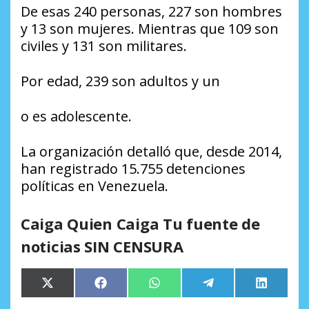
De esas 240 personas, 227 son hombres
y 13 son mujeres. Mientras que 109 son
civiles y 131 son militares.
Por edad, 239 son adultos y un
o es adolescente.
La organización detalló que, desde 2014,
han registrado 15.755 detenciones
políticas en Venezuela.
Caiga Quien Caiga Tu fuente de
noticias SIN CENSURA
Compartir
Compartir
Compartir
Compartir
Comparti
X
Facebook
WhatsApp
Telegram
LinkedIn
en
en
en
en
en
(Twitter)