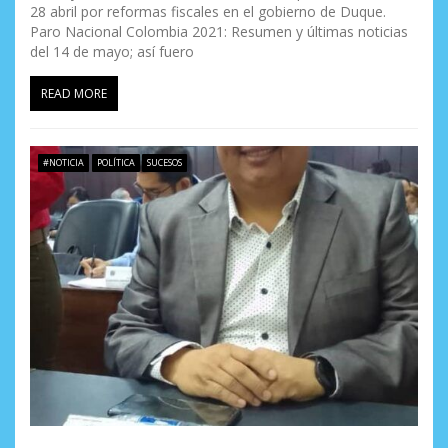
28 abril por reformas fiscales en el gobierno de Duque.
Paro Nacional Colombia 2021: Resumen y últimas noticias
del 14 de mayo; así fuero
READ MORE
#NOTICIA
POLÍTICA
SUCESOS