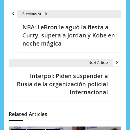
Previous Article
N
NBA: LeBron le aguó la fiesta a
a
Curry, supera a Jordan y Kobe en
v
noche mágica
e
g
Next Article
a
Interpol: Piden suspender a
c
Rusia de la organización policial
i
internacional
ó
n
Related Articles
d