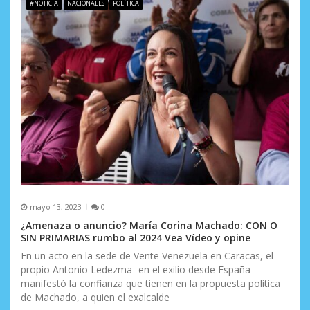
e
#NOTICIA
NACIONALES
POLÍTICA
e
n
t
r
a
d
a
s
mayo 13, 2023
0
¿Amenaza o anuncio? María Corina Machado: CON O
SIN PRIMARIAS rumbo al 2024 Vea Vídeo y opine
En un acto en la sede de Vente Venezuela en Caracas, el
propio Antonio Ledezma -en el exilio desde España-
manifestó la confianza que tienen en la propuesta política
de Machado, a quien el exalcalde