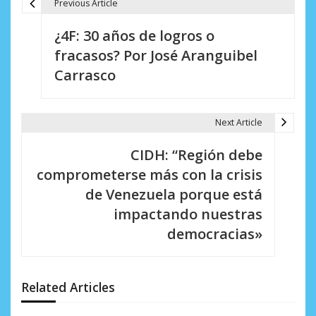
Previous Article
N
¿4F: 30 años de logros o
a
fracasos? Por José Aranguibel
v
Carrasco
e
g
Next Article
a
CIDH: “Región debe
c
comprometerse más con la crisis
i
de Venezuela porque está
impactando nuestras
ó
democracias»
n
d
Related Articles
e