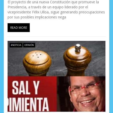
El proyecto de una nueva Constitución que promueve la
Presidencia, a través de un equipo liderado por el
vicepresidente Félix Ulloa, sigue generando preocupaciones
por sus posibles implicaciones nega
READ MORE
#NOTICIA
OPINIÓN