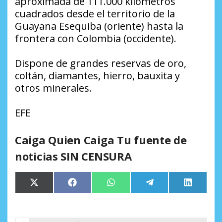
aproximada de 111.000 kilómetros
cuadrados desde el territorio de la
Guayana Esequiba (oriente) hasta la
frontera con Colombia (occidente).
Dispone de grandes reservas de oro,
coltán, diamantes, hierro, bauxita y
otros minerales.
EFE
Caiga Quien Caiga Tu fuente de
noticias SIN CENSURA
Compartir
Compartir
Compartir
Compartir
Comparti
X
Facebook
WhatsApp
Telegram
LinkedIn
en
en
en
en
en
(Twitter)