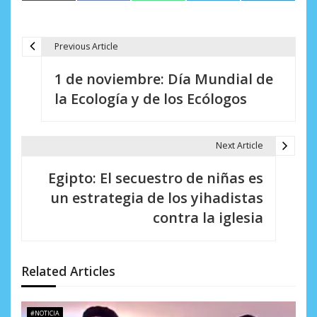
(Twitter)
Previous Article
N
1 de noviembre: Día Mundial de
a
la Ecología y de los Ecólogos
v
e
Next Article
g
Egipto: El secuestro de niñas es
a
un estrategia de los yihadistas
c
contra la iglesia
i
ó
Related Articles
n
d
#NOTICIA