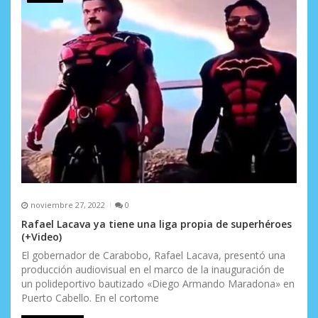
e
e
n
t
r
a
d
a
noviembre 27, 2022
0
s
Rafael Lacava ya tiene una liga propia de superhéroes
(+Video)
El gobernador de Carabobo, Rafael Lacava, presentó una
producción audiovisual en el marco de la inauguración de
un polideportivo bautizado «Diego Armando Maradona» en
Puerto Cabello. En el cortome