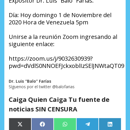
Expositor Dr. Luis “Balo” Farías.
Día: Hoy domingo 1 de Noviembre del
2020 Hora de Venezuela 5pm
Unirse a la reunión Zoom ingresando al
siguiente enlace:
https://zoom.us/j/9032630939?
pwd=dVdlS0NNOEFJckxoblIzSElJNWtaQT09
Dr. Luis “Balo” Farías
Síguenos por el twitter @balofarias
Caiga Quien Caiga Tu fuente de
noticias SIN CENSURA
Compartir
Compartir
Compartir
Compartir
Comparti
X
Facebook
WhatsApp
Telegram
LinkedIn
en
en
en
en
en