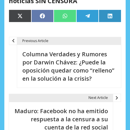
noticias SIN CENSURA
Compartir
Compartir
Compartir
Compartir
Comparti
X
Facebook
WhatsApp
Telegram
LinkedIn
en
en
en
en
en
(Twitter)
Previous Article
N
Columna Verdades y Rumores
a
por Darwin Chávez: ¿Puede la
v
oposición quedar como “relleno”
e
en la solución a la crisis?
g
a
Next Article
c
Maduro: Facebook no ha emitido
i
respuesta a la censura a su
cuenta de la red social
ó