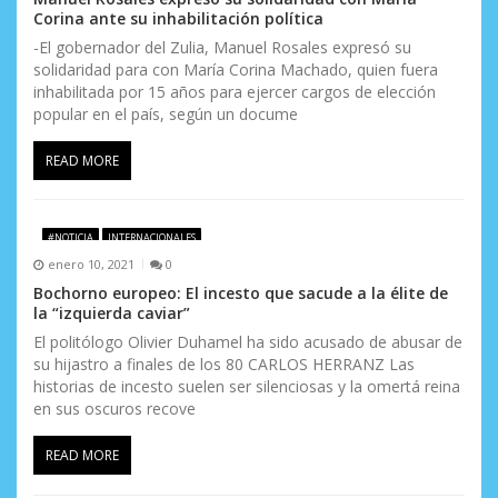
Corina ante su inhabilitación política
-El gobernador del Zulia, Manuel Rosales expresó su
solidaridad para con María Corina Machado, quien fuera
inhabilitada por 15 años para ejercer cargos de elección
popular en el país, según un docume
READ MORE
#NOTICIA
INTERNACIONALES
enero 10, 2021
0
Bochorno europeo: El incesto que sacude a la élite de
la “izquierda caviar”
El politólogo Olivier Duhamel ha sido acusado de abusar de
su hijastro a finales de los 80 CARLOS HERRANZ Las
historias de incesto suelen ser silenciosas y la omertá reina
en sus oscuros recove
READ MORE