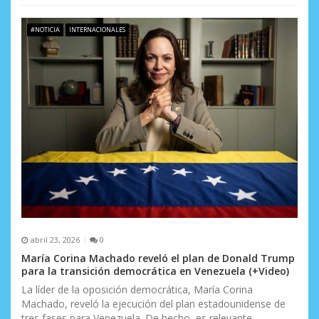
s
#NOTICIA
INTERNACIONALES
abril 23, 2026
0
María Corina Machado reveló el plan de Donald Trump
para la transición democrática en Venezuela (+Video)
La líder de la oposición democrática, María Corina
Machado, reveló la ejecución del plan estadounidense de
tres fases para Venezuela. De hecho, es relevante