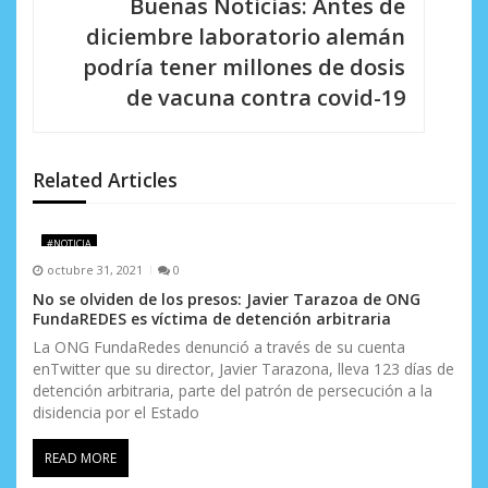
Buenas Noticias: Antes de
i
diciembre laboratorio alemán
podría tener millones de dosis
ó
de vacuna contra covid-19
n
d
Related Articles
e
e
#NOTICIA
n
octubre 31, 2021
0
No se olviden de los presos: Javier Tarazoa de ONG
t
FundaREDES es víctima de detención arbitraria
r
La ONG FundaRedes denunció a través de su cuenta
enTwitter que su director, Javier Tarazona, lleva 123 días de
a
detención arbitraria, parte del patrón de persecución a la
disidencia por el Estado
d
READ MORE
a