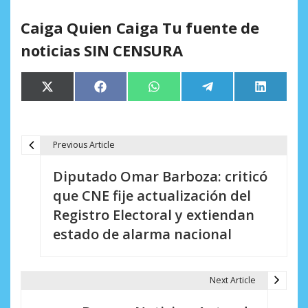
Caiga Quien Caiga Tu fuente de
noticias SIN CENSURA
Compartir
Compartir
Compartir
Compartir
Comparti
X
Facebook
WhatsApp
Telegram
LinkedIn
en
en
en
en
en
(Twitter)
Previous Article
N
Diputado Omar Barboza: criticó
a
que CNE fije actualización del
v
Registro Electoral y extiendan
e
estado de alarma nacional
g
a
Next Article
c