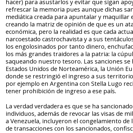
hacer) para asustarlos y evitar que sigan ap
refrescar la memoria pues aunque dichas sanc
mediática creada para apuntalar y maquillar e
creando la matriz de opinión de que es un at
económica, pero la realidad es que cada actu
narcoestado castrochavista y a sus tentáculos,
los engolosinados por tanto dinero, enchufa
los más grandes traidores a la patria: la cúp
saqueando nuestro tesoro. Las sanciones se 
Estados Unidos de Norteamérica, la Unión Eu
donde se restringió el ingreso a sus territor
por ejemplo en Argentina con Stella Lugo r
tener prohibición de ingreso a ese país.
La verdad verdadera es que se ha sancionad
individuos, además de revocar las visas de mi
a Venezuela, incluyeron el congelamiento de l
de transacciones con los sancionados, confis