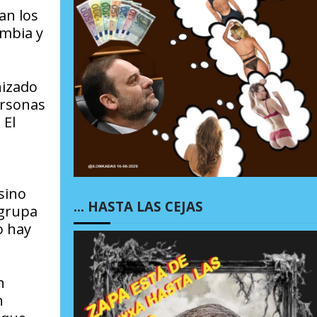
an los
ombia y
nizado
ersonas
 El
sino
… HASTA LAS CEJAS
agrupa
o hay
n
n