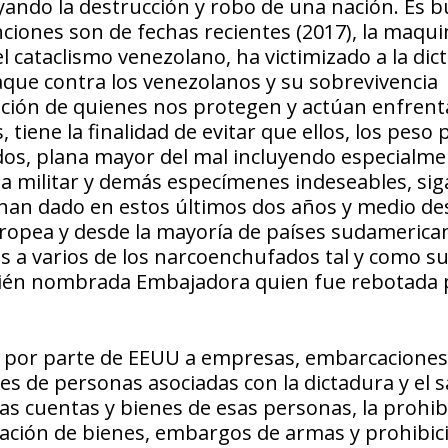
oyando la destrucción y robo de una nación. Es 
iones son de fechas recientes (2017), la maqui
l cataclismo venezolano, ha victimizado a la dic
aque contra los venezolanos y su sobrevivencia
ación de quienes nos protegen y actúan enfrent
 tiene la finalidad de evitar que ellos, los peso 
dos, plana mayor del mal incluyendo especialme
ula militar y demás especímenes indeseables, si
han dado en estos últimos dos años y medio de
ropea y desde la mayoría de países sudamerica
ios a varios de los narcoenchufados tal y como s
ecién nombrada Embajadora quien fue rebotada 
o por parte de EEUU a empresas, embarcaciones
les de personas asociadas con la dictadura y el 
as cuentas y bienes de esas personas, la prohib
cación de bienes, embargos de armas y prohibic