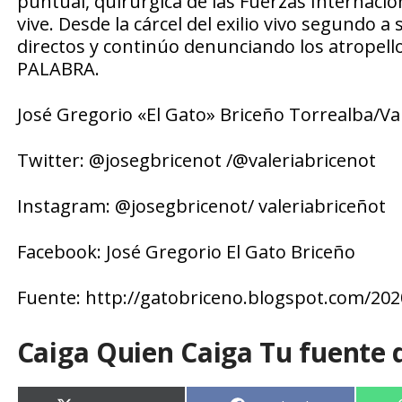
puntual, quirúrgica de las Fuerzas Internacio
vive. Desde la cárcel del exilio vivo segundo
directos y continúo denunciando los atropell
PALABRA.
José Gregorio «El Gato» Briceño Torrealba/Va
Twitter: @josegbricenot /@valeriabricenot
Instagram: @josegbricenot/ valeriabriceñot
Facebook: José Gregorio El Gato Briceño
Fuente: http://gatobriceno.blogspot.com/20
Caiga Quien Caiga Tu fuente 