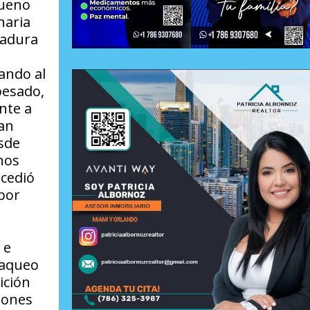
bueno
naria
tadura
ando al
pesado,
nte a
gan
sde
nos
ucedió
por
 e
saqueo
ición
iones