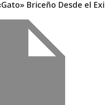
«Gato» Briceño Desde el Exi
ca en Venezuela tras finalizar su mis...
AGOSTO 9, 2026