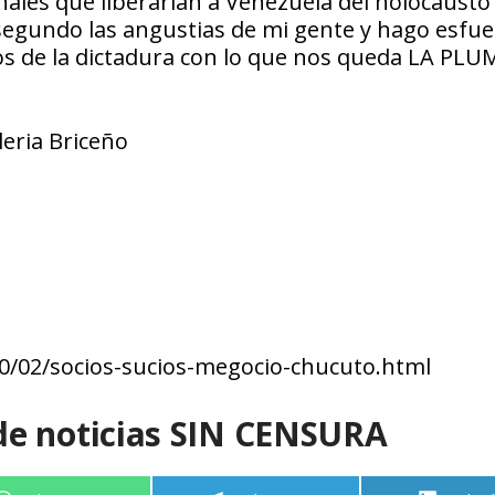
nales que liberarían a Venezuela del holocausto
 a segundo las angustias de mi gente y hago esfu
os de la dictadura con lo que nos queda LA PLU
leria Briceño
20/02/socios-sucios-megocio-chucuto.html
de noticias SIN CENSURA