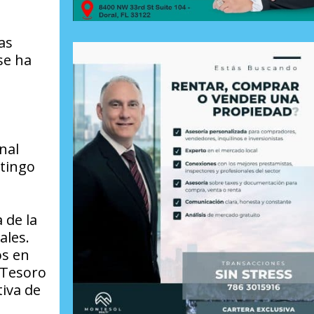
as
se ha
nal
stingo
 de la
ales.
os en
 Tesoro
tiva de