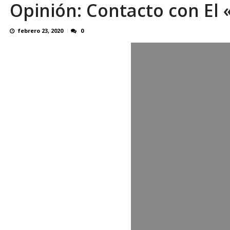
Opinión: Contacto con El 
Reino Unido dejará millonaria donación médi
febrero 23, 2020
0