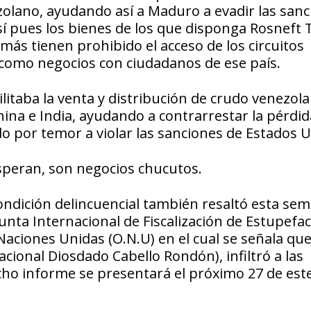
zolano, ayudando así a Maduro a evadir las san
sí pues los bienes de los que disponga Rosneft 
ás tienen prohibido el acceso de los circuitos
 como negocios con ciudadanos de ese país.
ilitaba la venta y distribución de crudo venezol
na e India, ayudando a contrarrestar la pérdid
o por temor a violar las sanciones de Estados U
osperan, son negocios chucutos.
ndición delincuencial también resaltó esta sem
nta Internacional de Fiscalización de Estupefac
Naciones Unidas (O.N.U) en el cual se señala que
nacional Diosdado Cabello Rondón), infiltró a las
ho informe se presentará el próximo 27 de est