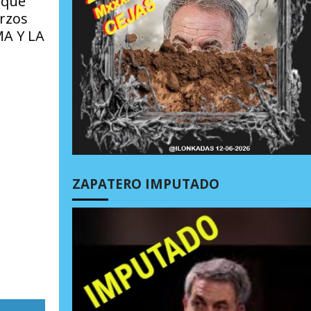
 que
erzos
MA Y LA
ZAPATERO IMPUTADO