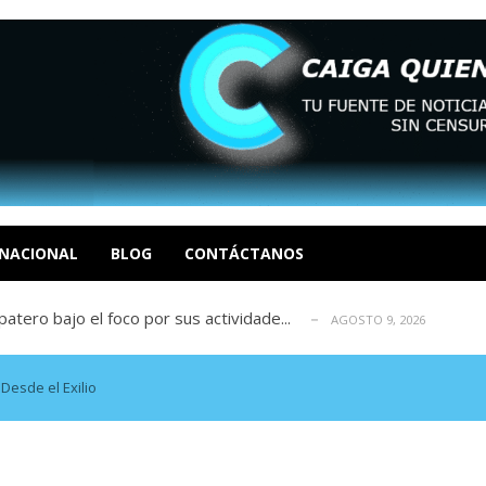
ca en Venezuela tras finalizar su mis...
AGOSTO 9, 2026
dar fondos para afectados por los terr...
AGOSTO 9, 2026
ia deja un policía muerto
NACIONAL
BLOG
CONTÁCTANOS
AGOSTO 9, 2026
atero bajo el foco por sus actividade...
AGOSTO 9, 2026
ció las secuelas que deja la prisión ...
AGOSTO 9, 2026
ca en Venezuela tras finalizar su mis...
AGOSTO 9, 2026
dar fondos para afectados por los terr...
AGOSTO 9, 2026
Desde el Exilio
ia deja un policía muerto
AGOSTO 9, 2026
atero bajo el foco por sus actividade...
AGOSTO 9, 2026
ció las secuelas que deja la prisión ...
AGOSTO 9, 2026