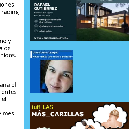
ciones
Trading
ano y
a de
nidos.
ana el
ientes
 el
e mes