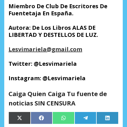
Miembro De Club De Escritores De
Fuentetaja En España.
Autora: De Los Libros ALAS DE
LIBERTAD Y DESTELLOS DE LUZ.
Lesvimariela@gmail.com
Twitter: @Lesvimariela
Instagram:
@Lesvimariela
Caiga Quien Caiga Tu fuente de
noticias SIN CENSURA
Compartir
Compartir
Compartir
Compartir
Comparti
X
Facebook
WhatsApp
Telegram
LinkedIn
en
en
en
en
en
(Twitter)