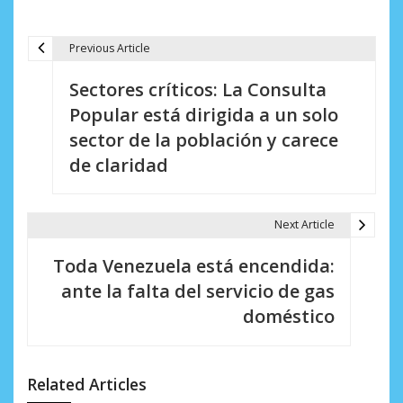
Previous Article
N
Sectores críticos: La Consulta
a
Popular está dirigida a un solo
v
sector de la población y carece
e
de claridad
g
a
Next Article
c
Toda Venezuela está encendida:
i
ante la falta del servicio de gas
doméstico
ó
n
d
Related Articles