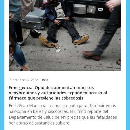
octubre 20, 2022
0
Emergencia: Opioides aumentan muertos
neoyorquinos y autoridades expanden acceso al
fármaco que previene las sobredosis
En la Gran Manzana inician campaña para distribuir gratis
naloxona en bares y discotecas. El último reporte del
Departamento de Salud de NY precisa que las fatalidades
por abuso de sustancias subiero