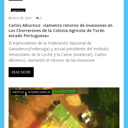
e
#NOTICIA
e
abril 30, 2021
3
n
Carlos Albornoz: «lamento retorno de invasiones en
Los Chorrerones de la Colonia Agrícola de Turén
t
estado Portuguesa»
El expresidente de la Federación Nacional de
r
Ganaderos(Fedenaga) y actual presidente del Instituto
Venezolano de la Leche y la Carne (Invelecar), Carlos
a
Albornoz, «lamentó el retorno de las invasione
d
READ MORE
a
s
#NOTICIA
INTERNACIONALES